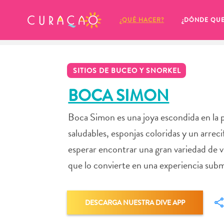
MIS FAVORITOS
¿QUÉ HACER?
¿DÓNDE QU
SITIOS DE BUCEO Y SNORKEL
BOCA SIMON
Boca Simon es una joya escondida en la 
Parece que no has guardado 
saludables, esponjas coloridas y un arre
ningún lugar favorito aún.
esperar encontrar una gran variedad de v
que lo convierte en una experiencia subm
Cuando quiera guardar algo para más tarde, asegúrese 
DESCARGA NUESTRA DIVE APP