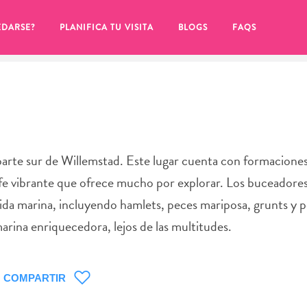
EDARSE?
PLANIFICA TU VISITA
BLOGS
FAQS
parte sur de Willemstad. Este lugar cuenta con formaciones
cife vibrante que ofrece mucho por explorar. Los buceador
ida marina, incluyendo hamlets, peces mariposa, grunts y pe
arina enriquecedora, lejos de las multitudes.
de hacer clic en el
COMPARTIR