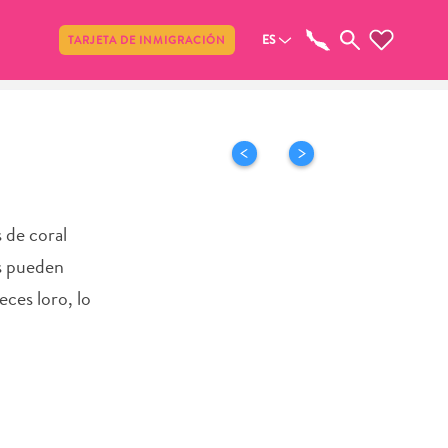
Compartir
ES
TARJETA DE INMIGRACIÓN
 de coral
es pueden
ces loro, lo