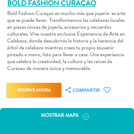
BOLD FASHION CURAÇAO
Bold Fashion Curaçao es mucho más que joyería: es arte
que se puede llevar. Transformamos las calabazas locales
en piezas únicas de joyería, accesorios y recuerdos
Actividades
culturales. Vive nuestra exclusiva Experiencia de Arte en
acuáticas
Calabaza, donde descubrirás la historia y la herencia del
Alquiler
árbol de calabaza mientras creas tu propio souvenir
pintado a mano, listo para llevar a casa. Una experiencia
de
que celebra la creatividad, la cultura y las raíces de
coches
Curazao de manera única y memorable.
Arte
y
Cultura
RESERVE AHORA
COMPARTIR
Aventuras
en
tierra
Comida
MOSTRAR MAPA
y
bebida