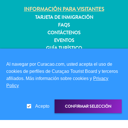
INFORMACIÓN PARA VISITANTES
TARJETA DE INMIGRACIÓN
Apartamentos
FAQS
Casas
CONTÁCTENOS
de
EVENTOS
vacaciones
GUÍA TURÍSTICO
Hoteles
y
ACERCA DE ESTE SITIO
Resorts
Al navegar por Curacao.com, usted acepta el uso de
Todo
POLÍTICA DE PRIVACIDAD
cookies de perfiles de Curaçao Tourist Board y terceros
incluido
CONDICIONES DE USO
afiliados. Más información sobre cookies y
Privacy
Planifica
Policy
SÍGANOS
tu
visita
CONFIRMAR SELECCIÓN
Acepto
© 2026 Curaçao Tourist Board