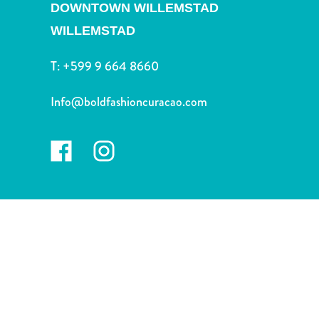
Deportes
DOWNTOWN WILLEMSTAD
y
WILLEMSTAD
golf
Excursiones
T:
+599 9 664 8660
Monumentos
y
Info@boldfashioncuracao.com
lugares
de
interés
Museos
Naturaleza
y
parques
Operadores
de
buceo
otro
Playas