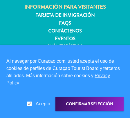
INFORMACIÓN PARA VISITANTES
TARJETA DE INMIGRACIÓN
Apartamentos
FAQS
Casas
CONTÁCTENOS
de
EVENTOS
vacaciones
GUÍA TURÍSTICO
Hoteles
y
ACERCA DE ESTE SITIO
Al navegar por Curacao.com, usted acepta el uso de
Resorts
POLÍTICA DE PRIVACIDAD
cookies de perfiles de Curaçao Tourist Board y terceros
Todo
CONDICIONES DE USO
afiliados. Más información sobre cookies y
Privacy
incluido
Policy
Planifica
SÍGANOS
tu
visita
CONFIRMAR SELECCIÓN
Acepto
© 2026 Curaçao Tourist Board