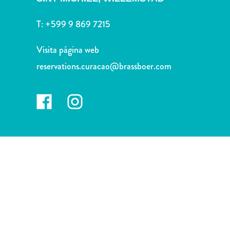
Deportes
y
T:
+599 9 869 7215
golf
Excursiones
Visita página web
Monumentos
reservations.curacao@brassboer.com
y
lugares
de
interés
Museos
Naturaleza
y
parques
Operadores
de
buceo
otro
Playas