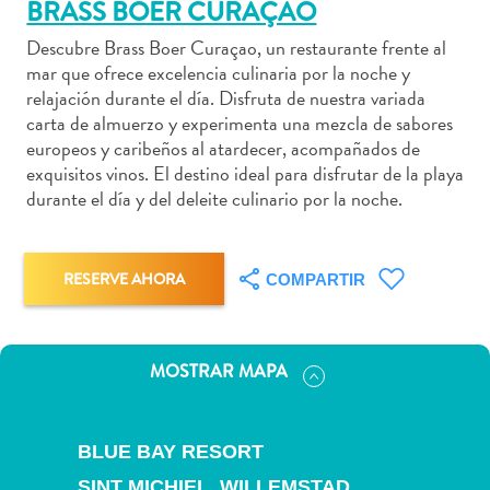
BRASS BOER CURAÇAO
Descubre Brass Boer Curaçao, un restaurante frente al
mar que ofrece excelencia culinaria por la noche y
relajación durante el día. Disfruta de nuestra variada
Actividades
carta de almuerzo y experimenta una mezcla de sabores
acuáticas
europeos y caribeños al atardecer, acompañados de
Alquiler
exquisitos vinos. El destino ideal para disfrutar de la playa
durante el día y del deleite culinario por la noche.
de
coches
Arte
y
RESERVE AHORA
COMPARTIR
Cultura
Aventuras
en
MOSTRAR MAPA
tierra
Comida
y
BLUE BAY RESORT
bebida
SINT MICHIEL,
WILLEMSTAD