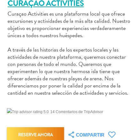
CURAÇAO ACTIVITIES
Curaçao Activities es una plataforma local que ofrece
excursiones y actividades de la más alta calidad. Nuestro
objetivo es proporcionar experiencias verdaderamente
Actividades
únicas a todos nuestros huéspedes.
acuáticas
Alquiler
A través de las historias de los expertos locales y las
actividades de nuestra plataforma, queremos conectar
de
con personas de todo el mundo. Queremos que
coches
experimenten lo que nuestra hermosa isla tiene que
Arte
ofrecer además de nuestras playas de arena. Nos
y
diferenciamos por poner la calidad por encima de la
Cultura
cantidad en nuestra selección de actividades y servicios.
Aventuras
en
tierra
14 Comentarios de TripAdvisor
Comida
y
bebida
RESERVE AHORA
COMPARTIR