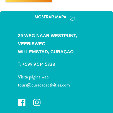
Deportes
y
golf
MOSTRAR MAPA
Excursiones
Monumentos
y
29 WEG NAAR WESTPUNT,
lugares
VEERISWEG
de
WILLEMSTAD,
CURAÇAO
interés
Museos
T:
+599 9 514 5338
Naturaleza
y
Visita página web
parques
Operadores
tours@curacaoactivities.com
de
buceo
otro
Playas