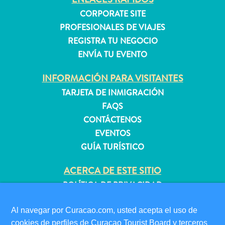
CORPORATE SITE
PROFESIONALES DE VIAJES
Apartamentos
REGISTRA TU NEGOCIO
Casas
ENVÍA TU EVENTO
de
vacaciones
INFORMACIÓN PARA VISITANTES
Hoteles
TARJETA DE INMIGRACIÓN
y
FAQS
Resorts
CONTÁCTENOS
Todo
EVENTOS
incluido
GUÍA TURÍSTICO
Planifica
tu
ACERCA DE ESTE SITIO
visita
POLÍTICA DE PRIVACIDAD
CONDICIONES DE USO
Al navegar por Curacao.com, usted acepta el uso de
SÍGANOS
cookies de perfiles de Curaçao Tourist Board y terceros