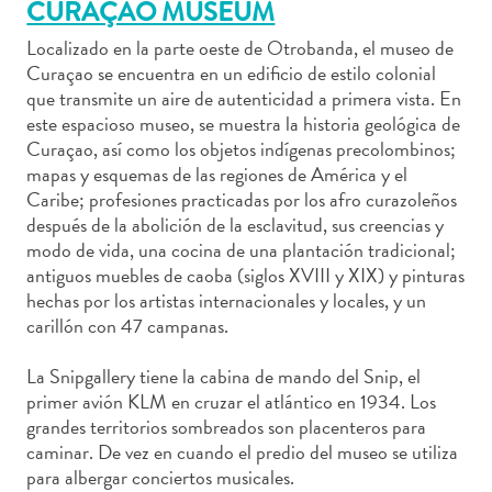
CURAÇAO MUSEUM
Localizado en la parte oeste de Otrobanda, el museo de
Curaçao se encuentra en un edificio de estilo colonial
que transmite un aire de autenticidad a primera vista. En
Actividades
este espacioso museo, se muestra la historia geológica de
acuáticas
Curaçao, así como los objetos indígenas precolombinos;
Alquiler
mapas y esquemas de las regiones de América y el
Caribe; profesiones practicadas por los afro curazoleños
de
después de la abolición de la esclavitud, sus creencias y
coches
modo de vida, una cocina de una plantación tradicional;
Arte
antiguos muebles de caoba (siglos XVIII y XIX) y pinturas
y
hechas por los artistas internacionales y locales, y un
Cultura
carillón con 47 campanas.
Aventuras
en
La Snipgallery tiene la cabina de mando del Snip, el
tierra
primer avión KLM en cruzar el atlántico en 1934. Los
Comida
grandes territorios sombreados son placenteros para
y
caminar. De vez en cuando el predio del museo se utiliza
bebida
para albergar conciertos musicales.