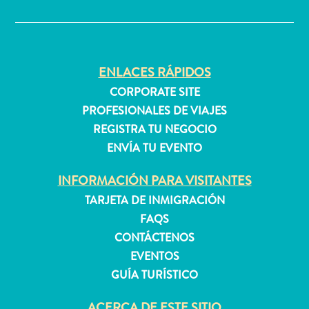
✕
Apartamentos
Casas
ENLACES RÁPIDOS
de
CORPORATE SITE
vacaciones
PROFESIONALES DE VIAJES
Hoteles
REGISTRA TU NEGOCIO
y
ENVÍA TU EVENTO
Resorts
Todo
INFORMACIÓN PARA VISITANTES
incluido
TARJETA DE INMIGRACIÓN
Planifica
FAQS
tu
visita
CONTÁCTENOS
EVENTOS
GUÍA TURÍSTICO
ACERCA DE ESTE SITIO