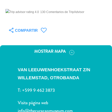
Deportes
y
130 Comentarios de TripAdvisor
golf
Excursiones
Monumentos
COMPARTIR
y
lugares
de
MOSTRAR MAPA
interés
Museos
Naturaleza
VAN LEEUWENHOEKSTRAAT Z/N
y
parques
WILLEMSTAD,
OTROBANDA
Operadores
de
T:
+599 9 462 3873
buceo
otro
Visita página web
Playas
info@thecuracaomuseum.com