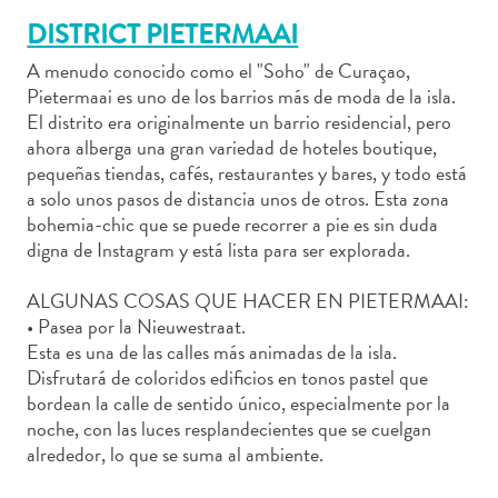
DISTRICT PIETERMAAI
A menudo conocido como el "Soho" de Curaçao,
Pietermaai es uno de los barrios más de moda de la isla.
Actividades
El distrito era originalmente un barrio residencial, pero
ahora alberga una gran variedad de hoteles boutique,
acuáticas
pequeñas tiendas, cafés, restaurantes y bares, y todo está
Alquiler
a solo unos pasos de distancia unos de otros. Esta zona
de
bohemia-chic que se puede recorrer a pie es sin duda
coches
digna de Instagram y está lista para ser explorada.
Arte
y
ALGUNAS COSAS QUE HACER EN PIETERMAAI:
Cultura
• Pasea por la Nieuwestraat.
Aventuras
Esta es una de las calles más animadas de la isla.
en
Disfrutará de coloridos edificios en tonos pastel que
tierra
bordean la calle de sentido único, especialmente por la
Comida
noche, con las luces resplandecientes que se cuelgan
y
alrededor, lo que se suma al ambiente.
bebida