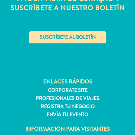
SUSCRÍBETE A NUESTRO BOLETÍN
Apartamentos
Casas
de
vacaciones
✕
Hoteles
y
Resorts
Todo
incluido
ENLACES RÁPIDOS
Planifica
CORPORATE SITE
tu
PROFESIONALES DE VIAJES
visita
REGISTRA TU NEGOCIO
ENVÍA TU EVENTO
INFORMACIÓN PARA VISITANTES