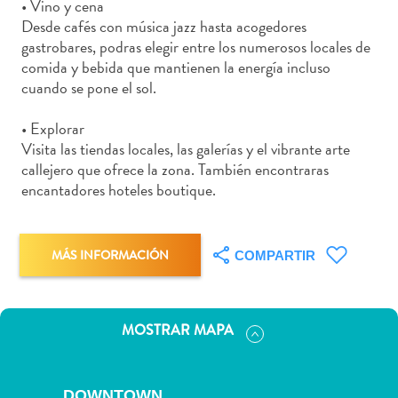
• Vino y cena
Deportes
Desde cafés con música jazz hasta acogedores
y
gastrobares, podras elegir entre los numerosos locales de
golf
comida y bebida que mantienen la energía incluso
Excursiones
cuando se pone el sol.
Monumentos
y
• Explorar
lugares
Visita las tiendas locales, las galerías y el vibrante arte
de
callejero que ofrece la zona. También encontraras
interés
encantadores hoteles boutique.
Museos
Naturaleza
y
MÁS INFORMACIÓN
COMPARTIR
parques
Operadores
de
MOSTRAR MAPA
buceo
otro
Playas
DOWNTOWN