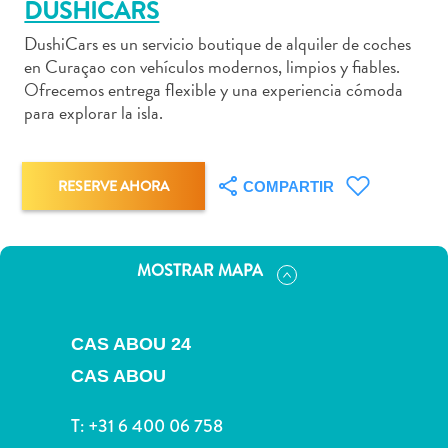
DUSHICARS
DushiCars es un servicio boutique de alquiler de coches
en Curaçao con vehículos modernos, limpios y fiables.
Ofrecemos entrega flexible y una experiencia cómoda
Actividades
para explorar la isla.
acuáticas
Alquiler
de
RESERVE AHORA
COMPARTIR
coches
Arte
y
MOSTRAR MAPA
Cultura
Aventuras
en
CAS ABOU 24
tierra
CAS ABOU
Comida
y
T:
+31 6 400 06 758
bebida