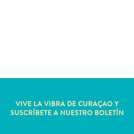
Servicios
de
taxi
Sitios
de
buceo
y
snorkel
Spa
y
bienestar
Vida
nocturna
y
VIVE LA VIBRA DE CURAÇAO Y
entretenimiento
SUSCRÍBETE A NUESTRO BOLETÍN
Zonas
Comerciales
¿Dónde