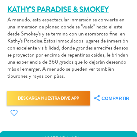
KATHY'S PARADISE & SMOKEY
A menudo, esta espectacular inmersión se convierte en
una inmersión de planeo donde se "vuela" hacia el este
Actividades
desde Smokey's y se termina con un asombroso final en
Kathy's Paradise.Estos inmaculados lugares de inmersión
acuáticas
con excelente visibilidad, donde grandes arrecifes densos
Alquiler
se proyectan por encima de repentinas caídas, le brindan
de
una experiencia de 360 grados que lo dejarán deseando
coches
más al emerger. A menudo se pueden ver también
Arte
tiburones y rayas con púas.
y
Cultura
Aventuras
DESCARGA NUESTRA DIVE APP
COMPARTIR
en
tierra
Comida
y
bebida