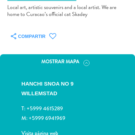
Local art, artistic souvenirs and a local artist. We are
home to Curacao’s official cat Skadey
Actividades
COMPARTIR
acuáticas
Alquiler
de
MOSTRAR MAPA
coches
Arte
y
HANCHI SNOA NO 9
Cultura
Aventuras
WILLEMSTAD
en
tierra
T:
+5999 4615289
Comida
M:
+5999 6941969
y
bebida
Visita página web