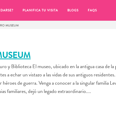
EDARSE?
PLANIFICA TU VISITA
BLOGS
FAQS
RO MUSEUM
MUSEUM
o y Biblioteca El museo, ubicado en la antigua casa de la 
ntes a echar un vistazo a las vidas de sus antiguos residente
r héroes de guerra. Venga a conocer a la singular familia L
as familiares, dejó un legado extraordinario....
de hacer clic en el