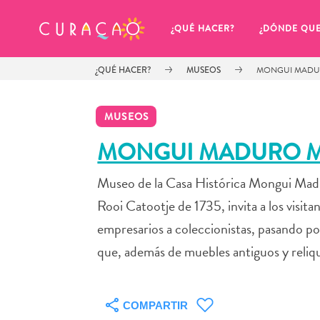
MIS FAVORITOS
¿QUÉ HACER?
¿DÓNDE QU
¿QUÉ HACER?
MUSEOS
MONGUI MADU
MUSEOS
MONGUI MADURO 
Museo de la Casa Histórica Mongui Madur
Parece que no has guardado 
ningún lugar favorito aún.
Rooi Catootje de 1735, invita a los visita
empresarios a coleccionistas, pasando po
que, además de muebles antiguos y reliqui
Cuando quiera guardar algo para más tarde, asegúrese 
COMPARTIR