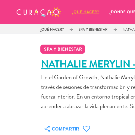
MIS FAVORITOS
¿QUÉ HACER?
¿DÓNDE QU
¿QUÉ HACER?
SPA Y BIENESTAR
NATHA
SPA Y BIENESTAR
NATHALIE MERYLIN
En el Garden of Growth, Nathalie Meryli
Parece que no has guardado 
ningún lugar favorito aún.
través de sesiones de transformación y re
fuerza interior. En un entorno tropical e
aprender a abrazar la vida plenamente. S
Cuando quiera guardar algo para más tarde, asegúrese 
COMPARTIR