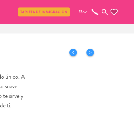
Compartir
ES
TARJETA DE INMIGRACIÓN
do único. A
su suave
 te sirve y
de ti.