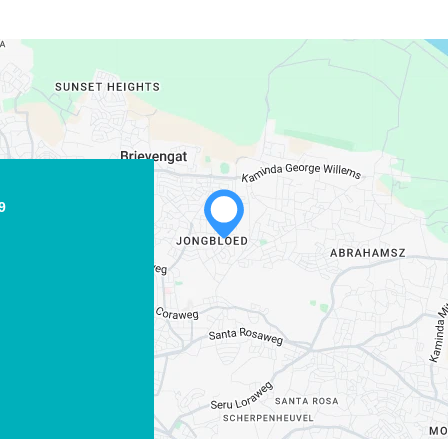
9
WHATSAPP