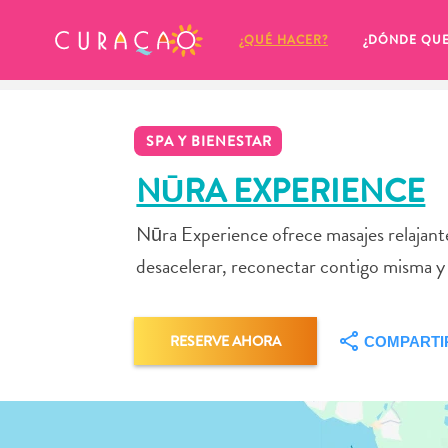
MIS FAVORITOS
¿QUÉ HACER?
¿DÓNDE QU
SPA Y BIENESTAR
NŪRA EXPERIENCE
Nūra Experience ofrece masajes relajant
Parece que no has guardado 
desacelerar, reconectar contigo misma 
ningún lugar favorito aún.
RESERVE AHORA
COMPARTI
Cuando quiera guardar algo para más tarde, asegúrese 