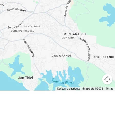
Keyboard shortcuts
Map data ©2026
Terms