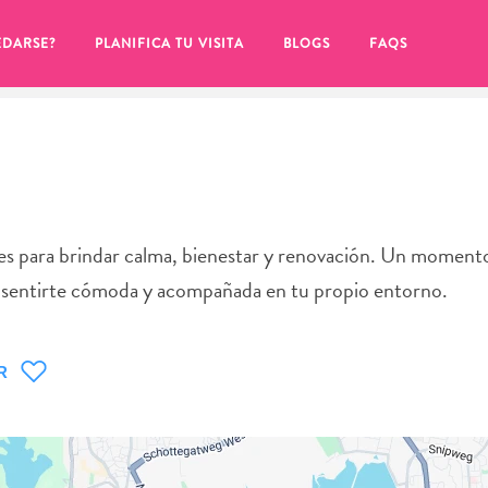
EDARSE?
PLANIFICA TU VISITA
BLOGS
FAQS
es para brindar calma, bienestar y renovación. Un moment
y sentirte cómoda y acompañada en tu propio entorno.
R
de hacer clic en el