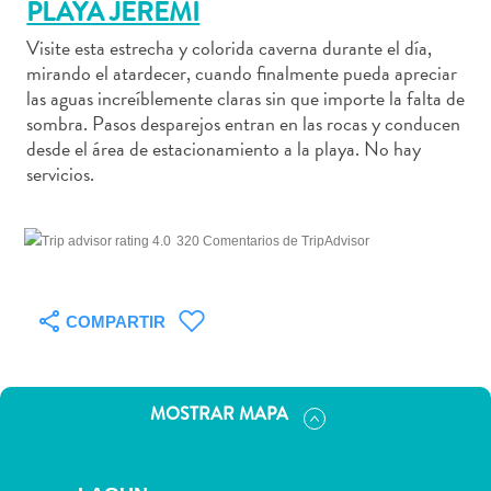
PLAYA JEREMI
Visite esta estrecha y colorida caverna durante el día,
mirando el atardecer, cuando finalmente pueda apreciar
las aguas increíblemente claras sin que importe la falta de
Actividades
sombra. Pasos desparejos entran en las rocas y conducen
acuáticas
desde el área de estacionamiento a la playa. No hay
Alquiler
servicios.
de
coches
320 Comentarios de TripAdvisor
Arte
y
Cultura
COMPARTIR
Aventuras
en
tierra
MOSTRAR MAPA
Comida
y
bebida