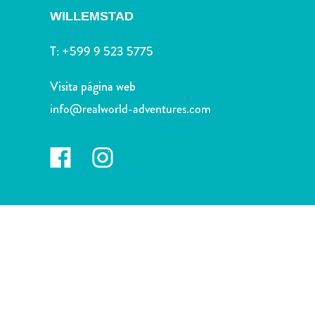
Deportes
WILLEMSTAD
y
golf
T:
+599 9 523 5775
Excursiones
Monumentos
Visita página web
y
info@realworld-adventures.com
lugares
de
interés
Museos
Naturaleza
y
parques
Operadores
de
buceo
otro
Playas