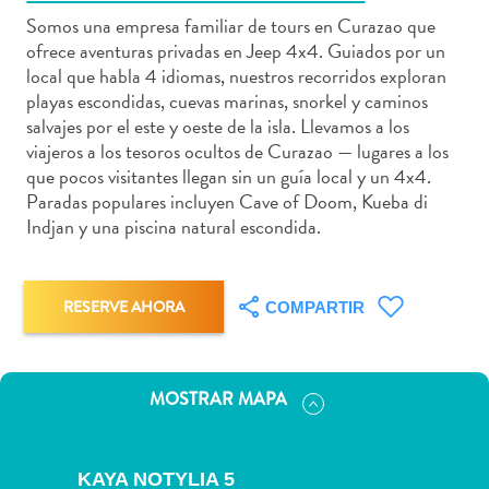
Somos una empresa familiar de tours en Curazao que
ofrece aventuras privadas en Jeep 4x4. Guiados por un
local que habla 4 idiomas, nuestros recorridos exploran
playas escondidas, cuevas marinas, snorkel y caminos
Actividades
salvajes por el este y oeste de la isla. Llevamos a los
acuáticas
viajeros a los tesoros ocultos de Curazao — lugares a los
Alquiler
que pocos visitantes llegan sin un guía local y un 4x4.
de
Paradas populares incluyen Cave of Doom, Kueba di
Indjan y una piscina natural escondida.
coches
Arte
y
Cultura
RESERVE AHORA
COMPARTIR
Aventuras
en
tierra
MOSTRAR MAPA
Comida
y
bebida
KAYA NOTYLIA 5