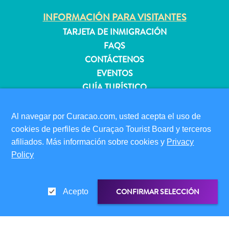
INFORMACIÓN PARA VISITANTES
TARJETA DE INMIGRACIÓN
Apartamentos
FAQS
Casas
CONTÁCTENOS
de
EVENTOS
vacaciones
Hoteles
GUÍA TURÍSTICO
y
ACERCA DE ESTE SITIO
Resorts
Al navegar por Curacao.com, usted acepta el uso de
Todo
POLÍTICA DE PRIVACIDAD
cookies de perfiles de Curaçao Tourist Board y terceros
incluido
CONDICIONES DE USO
afiliados. Más información sobre cookies y
Privacy
Planifica
Policy
SÍGANOS
tu
visita
CONFIRMAR SELECCIÓN
Acepto
© 2026 Curaçao Tourist Board