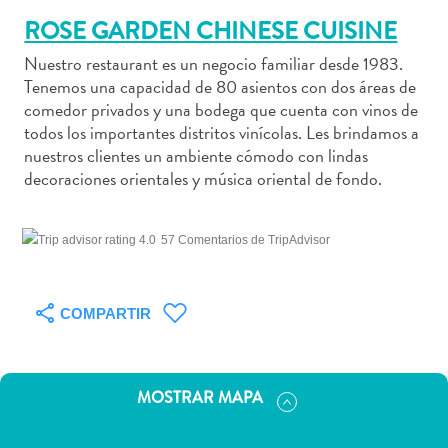
ROSE GARDEN CHINESE CUISINE
Nuestro restaurant es un negocio familiar desde 1983.
Tenemos una capacidad de 80 asientos con dos áreas de
Actividades
comedor privados y una bodega que cuenta con vinos de
todos los importantes distritos vinícolas. Les brindamos a
acuáticas
nuestros clientes un ambiente cómodo con lindas
Alquiler
decoraciones orientales y música oriental de fondo.
de
coches
Arte
57 Comentarios de TripAdvisor
y
Cultura
Aventuras
COMPARTIR
en
tierra
Comida
MOSTRAR MAPA
y
bebida