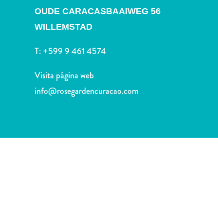
Deportes
OUDE CARACASBAAIWEG 56
y
WILLEMSTAD
golf
Excursiones
T:
+599 9 461 4574
Monumentos
y
Visita página web
lugares
de
info@rosegardencuracao.com
interés
Museos
Naturaleza
y
parques
Operadores
de
buceo
otro
Playas