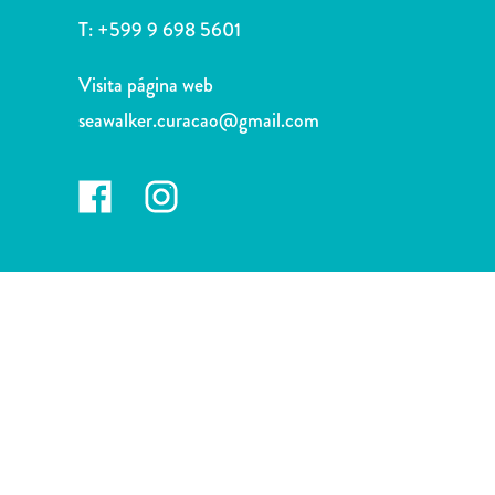
Deportes
T:
+599 9 698 5601
y
golf
Visita página web
Excursiones
seawalker.curacao@gmail.com
Monumentos
y
lugares
de
interés
Museos
Naturaleza
y
parques
Operadores
de
buceo
otro
Playas