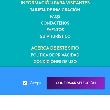
INFORMACIÓN PARA VISITANTES
TARJETA DE INMIGRACIÓN
FAQS
Apartamentos
CONTÁCTENOS
Casas
de
EVENTOS
vacaciones
GUÍA TURÍSTICO
Hoteles
ACERCA DE ESTE SITIO
y
Resorts
POLÍTICA DE PRIVACIDAD
Todo
CONDICIONES DE USO
incluido
Planifica
SÍGANOS
tu
CONFIRMAR SELECCIÓN
Acepto
visita
© 2026 Curaçao Tourist Board
ENLACE DE COMPARTIR
COMPARTIR EN