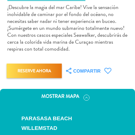
¡Descubre la magia del mar Caribe! Vive la sensación
inolvidable de caminar por el fondo del océano, no
necesitas saber nadar ni tener experiencia en buceo.
¡Sumérgete en un mundo submarino totalmente nuevo!
Actividades
Con nuestros cascos especiales Seawalker, descubrirás de
acuáticas
cerca la colorida vida marina de Curaçao mientras
Alquiler
respiras con total comodidad.
de
coches
Arte
RESERVE AHORA
COMPARTIR
y
Cultura
Aventuras
MOSTRAR MAPA
en
tierra
Comida
PARASASA BEACH
y
WILLEMSTAD
bebida