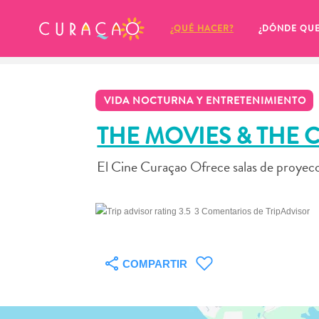
MIS FAVORITOS
¿QUÉ HACER?
¿DÓNDE QU
VIDA NOCTURNA Y ENTRETENIMIENTO
THE MOVIES & THE
El Cine Curaçao Ofrece salas de proyecci
Parece que no has guardado 
ningún lugar favorito aún.
3 Comentarios de TripAdvisor
COMPARTIR
Cuando quiera guardar algo para más tarde, asegúrese 