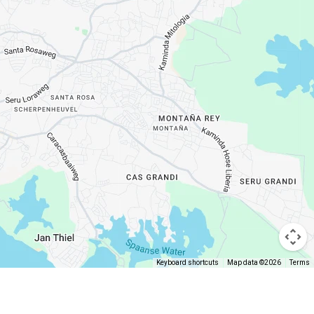
Keyboard shortcuts
Map data ©2026
Terms