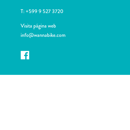
Deportes
y
T:
+599 9 527 3720
golf
Excursiones
Visita página web
Monumentos
info@wannabike.com
y
lugares
de
interés
Museos
Naturaleza
y
parques
Operadores
de
buceo
otro
Playas