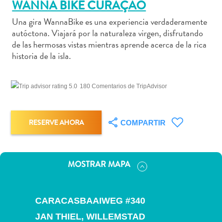
WANNA BIKE CURAÇAO
Una gira WannaBike es una experiencia verdaderamente
autóctona. Viajará por la naturaleza virgen, disfrutando
de las hermosas vistas mientras aprende acerca de la rica
Actividades
historia de la isla.
acuáticas
Alquiler
180 Comentarios de TripAdvisor
de
coches
Arte
RESERVE AHORA
COMPARTIR
y
Cultura
Aventuras
en
MOSTRAR MAPA
tierra
Comida
y
CARACASBAAIWEG #340
bebida
JAN THIEL,
WILLEMSTAD