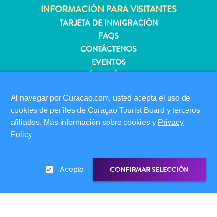
INFORMACIÓN PARA VISITANTES
TARJETA DE INMIGRACIÓN
Apartamentos
FAQS
Casas
CONTÁCTENOS
de
EVENTOS
vacaciones
GUÍA TURÍSTICO
Hoteles
y
ACERCA DE ESTE SITIO
Al navegar por Curacao.com, usted acepta el uso de
Resorts
cookies de perfiles de Curaçao Tourist Board y terceros
POLÍTICA DE PRIVACIDAD
Todo
afiliados. Más información sobre cookies y
Privacy
CONDICIONES DE USO
incluido
Policy
Planifica
SÍGANOS
tu
visita
CONFIRMAR SELECCIÓN
Acepto
© 2026 Curaçao Tourist Board