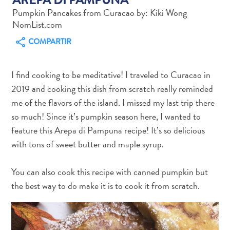
Pumpkin Pancakes from Curacao by: Kiki Wong
NomList.com
COMPARTIR
Actividades
acuáticas
I find cooking to be meditative! I traveled to Curacao in
Alquiler
2019 and cooking this dish from scratch really reminded
de
me of the flavors of the island. I missed my last trip there
coches
so much! Since it’s pumpkin season here, I wanted to
Arte
feature this Arepa di Pampuna recipe! It’s so delicious
y
with tons of sweet butter and maple syrup.
Cultura
Aventuras
en
You can also cook this recipe with canned pumpkin but
tierra
the best way to do make it is to cook it from scratch.
Comida
y
bebida