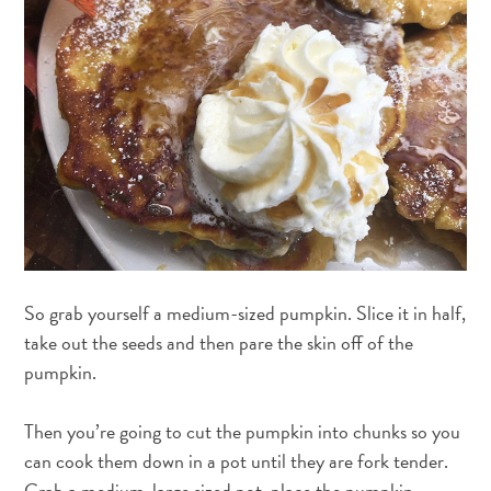
Deportes
y
golf
Excursiones
Monumentos
y
lugares
de
interés
Museos
Naturaleza
y
So grab yourself a medium-sized pumpkin. Slice it in half,
parques
take out the seeds and then pare the skin off of the
Operadores
pumpkin.
de
buceo
Then you’re going to cut the pumpkin into chunks so you
otro
can cook them down in a pot until they are fork tender.
Playas
Grab a medium-large sized pot, place the pumpkin