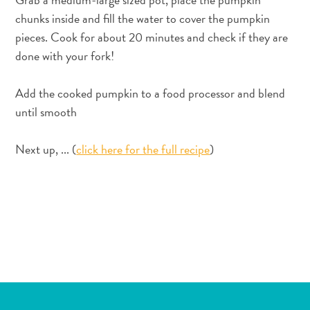
Servicios
chunks inside and fill the water to cover the pumpkin
de
pieces. Cook for about 20 minutes and check if they are
taxi
done with your fork!
Sitios
de
Add the cooked pumpkin to a food processor and blend
buceo
until smooth
y
snorkel
Spa
Next up, ... (
click here for the full recipe
)
y
bienestar
Vida
nocturna
y
entretenimiento
Zonas
Comerciales
¿Dónde