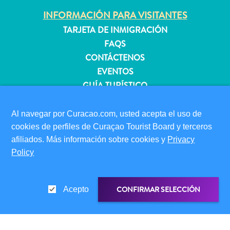
INFORMACIÓN PARA VISITANTES
TARJETA DE INMIGRACIÓN
Apartamentos
FAQS
Casas
CONTÁCTENOS
de
EVENTOS
vacaciones
GUÍA TURÍSTICO
Hoteles
y
ACERCA DE ESTE SITIO
Resorts
Al navegar por Curacao.com, usted acepta el uso de
POLÍTICA DE PRIVACIDAD
Todo
cookies de perfiles de Curaçao Tourist Board y terceros
incluido
CONDICIONES DE USO
afiliados. Más información sobre cookies y
Privacy
Planifica
Policy
SÍGANOS
tu
visita
CONFIRMAR SELECCIÓN
Acepto
© 2026 Curaçao Tourist Board