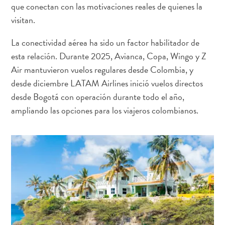
viaje
que conectan con las motivaciones reales de quienes la
¿Por
visitan.
qué
Curazao?
La conectividad aérea ha sido un factor habilitador de
De
esta relación. Durante 2025, Avianca, Copa, Wingo y Z
Crucero
Air mantuvieron vuelos regulares desde Colombia, y
En
desde diciembre LATAM Airlines inició vuelos directos
Curaçao
desde Bogotá con operación durante todo el año,
Aplicaciones
ampliando las opciones para los viajeros colombianos.
de
viaje
Itinerarios
Eventos
Romance
y
Bodas
Reuniones
y