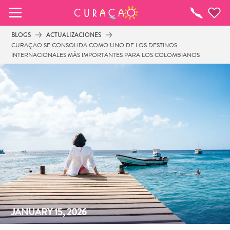
MIS FAVORITOS
¿Qué
Hacer?
BLOGS
ACTUALIZACIONES
CURAÇAO SE CONSOLIDA COMO UNO DE LOS DESTINOS
INTERNACIONALES MÁS IMPORTANTES PARA LOS COLOMBIANOS
Parece que no has guardado ningún 
lugar favorito aún.
Cuando quiera guardar algo para más tarde, asegúrese 
de hacer clic en el  
JANUARY 15, 2026