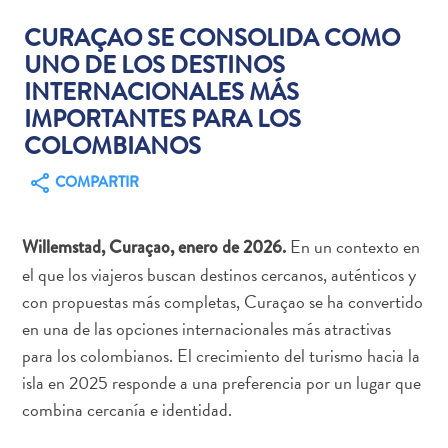
CURAÇAO SE CONSOLIDA COMO
UNO DE LOS DESTINOS
INTERNACIONALES MÁS
Actividades
IMPORTANTES PARA LOS
acuáticas
COLOMBIANOS
Alquiler
de
COMPARTIR
coches
Arte
En un contexto en
Willemstad, Curaçao, enero de 2026.
y
el que los viajeros buscan destinos cercanos, auténticos y
Cultura
con propuestas más completas, Curaçao se ha convertido
Aventuras
en una de las opciones internacionales más atractivas
en
para los colombianos. El crecimiento del turismo hacia la
tierra
isla en 2025 responde a una preferencia por un lugar que
Comida
y
combina cercanía e identidad.
bebida