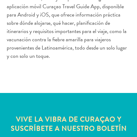
Buceo
aplicación móvil Curaçao Travel Guide App, disponible
y
para Android y iOS, que ofrece información práctica
esnórquel
sobre dónde alojarse, qué hacer, planificación de
en
itinerarios y requisitos importantes para el viaje, como la
Curaçao
vacunación contra la fiebre amarilla para viajeros
provenientes de Latinoamérica, todo desde un solo lugar
y con solo un toque.
¿Por
qué
VIVE LA VIBRA DE CURAÇAO Y
es
conocida
SUSCRÍBETE A NUESTRO BOLETÍN
Curaçao?