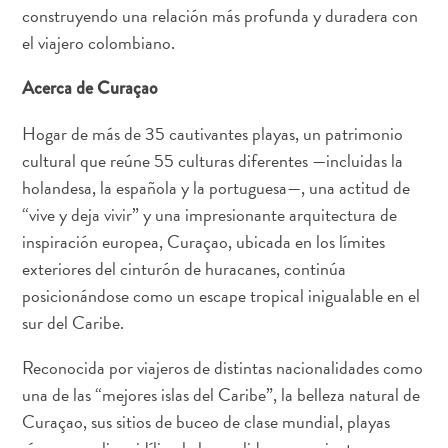
gastronomía
construyendo una relación más profunda y duradera con
Familiar
el viajero colombiano.
Planifica
tu
Acerca de Curaçao
viaje
Hogar de más de 35 cautivantes playas, un patrimonio
The
cultural que reúne 55 culturas diferentes —incluidas la
Blue
Wave
holandesa, la española y la portuguesa—, una actitud de
“vive y deja vivir” y una impresionante arquitectura de
inspiración europea, Curaçao, ubicada en los límites
exteriores del cinturón de huracanes, continúa
posicionándose como un escape tropical inigualable en el
sur del Caribe.
Reconocida por viajeros de distintas nacionalidades como
una de las “mejores islas del Caribe”, la belleza natural de
De
Curaçao, sus sitios de buceo de clase mundial, playas
hoteles