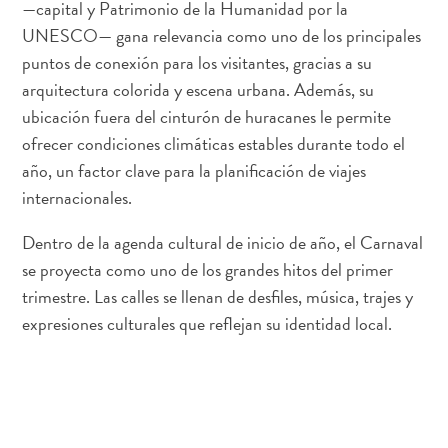
—capital y Patrimonio de la Humanidad por la
UNESCO— gana relevancia como uno de los principales
puntos de conexión para los visitantes, gracias a su
Apartamentos
arquitectura colorida y escena urbana. Además, su
Casas
ubicación fuera del cinturón de huracanes le permite
de
ofrecer condiciones climáticas estables durante todo el
vacaciones
año, un factor clave para la planificación de viajes
Hoteles
y
internacionales.
Resorts
Dentro de la agenda cultural de inicio de año, el Carnaval
Todo
se proyecta como uno de los grandes hitos del primer
incluido
Planifica
trimestre. Las calles se llenan de desfiles, música, trajes y
tu
expresiones culturales que reflejan su identidad local.
visita