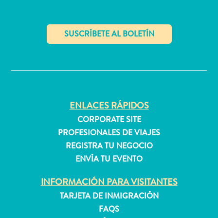
✕
ENLACES RÁPIDOS
El
artista
CORPORATE SITE
en
PROFESIONALES DE VIAJES
ti:
REGISTRA TU NEGOCIO
descubre
ENVÍA TU EVENTO
tu
amor
INFORMACIÓN PARA VISITANTES
por
TARJETA DE INMIGRACIÓN
el
FAQS
arte