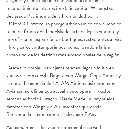
vírgenes y clima idílico le han valido un creciente
boho
reconocimiento internacional. Su capital, Willemstad,
a
declarada Patrimonio de la Humanidad por la
restaurantes
UNESCO, ofrece un paisaje urbano único con el icónico
con
telón de fondo de Handelskade, arte callejero vibrante y
arte:
una oferta en expansión de boutiques, restaurantes al aire
mi
libre y cafés contemporáneos, consolidando a la isla
guía
creativa
como uno de los destinos más excepcionales de la región.
de
Desde Colombia, los viajeros pueden llegar a la isla en
Curaçao
vuelos directos desde Bogotá con Wingo, Copa Airlines y
la nueva frecuencia de LATAM Airlines, así como con
Avianca, aerolínea que actualmente opera 14 vuelos
semanales hacia Curaçao. Desde Medellín, hay vuelos
directos con Wingo y Z Air, mientras que desde
Barranquilla la conexión se realiza con Z Air.
Adicionalmente, los viajeros pueden descargar la