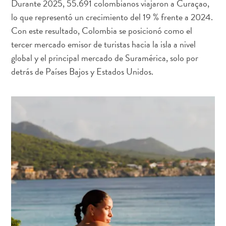
Durante 2025, 55.691 colombianos viajaron a Curaçao,
Deportes
lo que representó un crecimiento del 19 % frente a 2024.
y
Con este resultado, Colombia se posicionó como el
golf
Excursiones
tercer mercado emisor de turistas hacia la isla a nivel
Monumentos
global y el principal mercado de Suramérica, solo por
y
detrás de Países Bajos y Estados Unidos.
lugares
de
interés
Museos
Naturaleza
y
parques
Operadores
de
buceo
otro
Playas