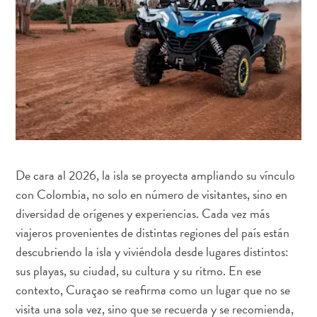
Buceo
Cultura
&
gastronomía
Familiar
Planifica
tu
viaje
The
Blue
De cara al 2026, la isla se proyecta ampliando su vínculo
Wave
con Colombia, no solo en número de visitantes, sino en
Más
diversidad de orígenes y experiencias. Cada vez más
recientes
viajeros provenientes de distintas regiones del país están
Actividades
descubriendo la isla y viviéndola desde lugares distintos:
Actualizaciones
sus playas, su ciudad, su cultura y su ritmo. En ese
Buceo
contexto, Curaçao se reafirma como un lugar que no se
Cultura
&
visita una sola vez, sino que se recuerda y se recomienda,