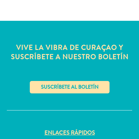
Hospitales
Transporte
Dinero,
cajeros
automáticos
VIVE LA VIBRA DE CURAÇAO Y
y
propinas
SUSCRÍBETE A NUESTRO BOLETÍN
Alojamiento
Actividades
Gastronomía
Vida
nocturna
✕
Cultura
Clima
Accesibilidad
universal
Conexión
ENLACES RÁPIDOS