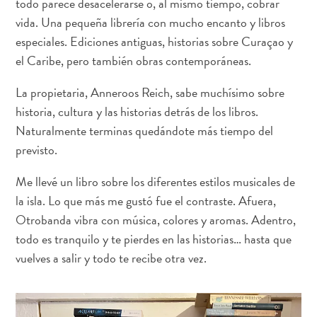
todo parece desacelerarse o, al mismo tiempo, cobrar
Buceo
vida. Una pequeña librería con mucho encanto y libros
y
especiales. Ediciones antiguas, historias sobre Curaçao y
esnórquel
el Caribe, pero también obras contemporáneas.
en
Curaçao
La propietaria, Anneroos Reich, sabe muchísimo sobre
historia, cultura y las historias detrás de los libros.
Naturalmente terminas quedándote más tiempo del
previsto.
Me llevé un libro sobre los diferentes estilos musicales de
la isla. Lo que más me gustó fue el contraste. Afuera,
Otrobanda vibra con música, colores y aromas. Adentro,
todo es tranquilo y te pierdes en las historias… hasta que
¿Por
vuelves a salir y todo te recibe otra vez.
qué
es
conocida
Curaçao?