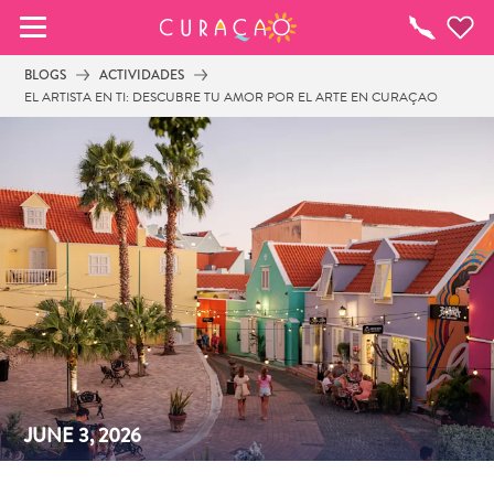
MIS FAVORITOS
¿Qué
Hacer?
BLOGS
ACTIVIDADES
EL ARTISTA EN TI: DESCUBRE TU AMOR POR EL ARTE EN CURAÇAO
Parece que no has guardado ningún 
lugar favorito aún.
Cuando quiera guardar algo para más tarde, asegúrese 
de hacer clic en el  
JUNE 3, 2026