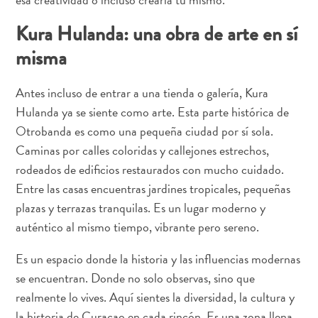
Servicios
de
Kura Hulanda: una obra de arte en sí
taxi
misma
Sitios
de
Antes incluso de entrar a una tienda o galería, Kura
buceo
Hulanda ya se siente como arte. Esta parte histórica de
y
Otrobanda es como una pequeña ciudad por sí sola.
snorkel
Caminas por calles coloridas y callejones estrechos,
Spa
y
rodeados de edificios restaurados con mucho cuidado.
bienestar
Entre las casas encuentras jardines tropicales, pequeñas
Vida
plazas y terrazas tranquilas. Es un lugar moderno y
nocturna
auténtico al mismo tiempo, vibrante pero sereno.
y
entretenimiento
Es un espacio donde la historia y las influencias modernas
Zonas
se encuentran. Donde no solo observas, sino que
Comerciales
realmente lo vives. Aquí sientes la diversidad, la cultura y
¿Dónde
la historia de Curaçao en cada rincón. Es una zona llena