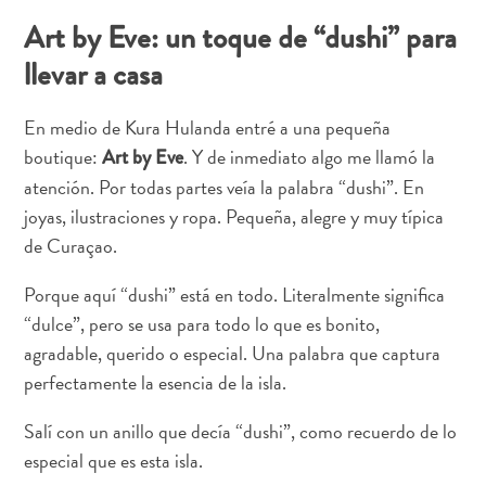
Art by Eve: un toque de “dushi” para
llevar a casa
Apartamentos
Casas
En medio de Kura Hulanda entré a una pequeña
de
boutique:
. Y de inmediato algo me llamó la
Art by Eve
vacaciones
Hoteles
atención. Por todas partes veía la palabra “dushi”. En
y
joyas, ilustraciones y ropa. Pequeña, alegre y muy típica
Resorts
de Curaçao.
Todo
incluido
Porque aquí “dushi” está en todo. Literalmente significa
Planifica
“dulce”, pero se usa para todo lo que es bonito,
tu
agradable, querido o especial. Una palabra que captura
visita
perfectamente la esencia de la isla.
Salí con un anillo que decía “dushi”, como recuerdo de lo
especial que es esta isla.