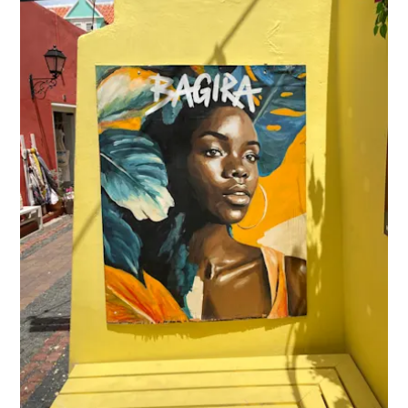
Buceo
Cultura
&
gastronomía
Familiar
Planifica
tu
viaje
The
Blue
Wave
Más
recientes
Actividades
Actualizaciones
Buceo
Cultura
&