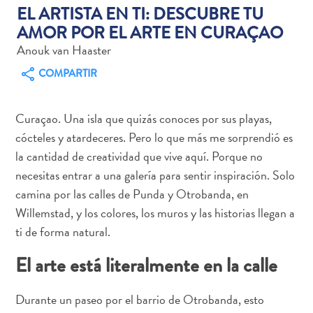
EL ARTISTA EN TI: DESCUBRE TU
AMOR POR EL ARTE EN CURAÇAO
Anouk van Haaster
COMPARTIR
Actividades
acuáticas
Alquiler
Curaçao. Una isla que quizás conoces por sus playas,
de
cócteles y atardeceres. Pero lo que más me sorprendió es
coches
la cantidad de creatividad que vive aquí. Porque no
Arte
necesitas entrar a una galería para sentir inspiración. Solo
y
camina por las calles de Punda y Otrobanda, en
Cultura
Willemstad, y los colores, los muros y las historias llegan a
Aventuras
ti de forma natural.
en
tierra
El arte está literalmente en la calle
Comida
y
Durante un paseo por el barrio de Otrobanda, esto
bebida