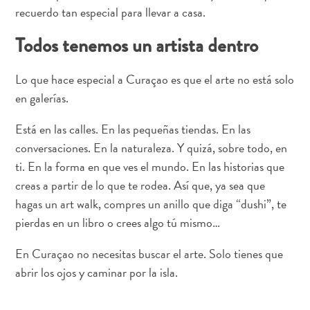
recuerdo tan especial para llevar a casa.
Todos tenemos un artista dentro
Lo que hace especial a Curaçao es que el arte no está solo
Tarjeta
en galerías.
Digital
de
Está en las calles. En las pequeñas tiendas. En las
Inmigración
conversaciones. En la naturaleza. Y quizá, sobre todo, en
Llegar
ti. En la forma en que ves el mundo. En las historias que
a
creas a partir de lo que te rodea. Así que, ya sea que
Curazao
hagas un art walk, compres un anillo que diga “dushi”, te
Aduanas
pierdas en un libro o crees algo tú mismo…
e
inmigración
En Curaçao no necesitas buscar el arte. Solo tienes que
Salud
abrir los ojos y caminar por la isla.
y
vacunas
-