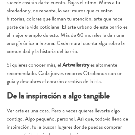
sucede casi sin darte cuenta. Bajas el ritmo. Miras a tu
Deportes
alrededor y, de repente, lo ves: muros que cuentan
y
golf
historias, colores que llaman tu atención, arte que hace
Excursiones
parte de la vida cotidiana. El arte urbano de este barrio es
Monumentos
el mejor ejemplo de esto. Más de 60 murales le dan una
y
energía única a la zona. Cada mural cuenta algo sobre la
lugares
comunidad y la historia del barrio.
de
interés
Si quieres conocer más, el
es altamente
Artwalkastry
Museos
recomendado. Cada jueves recorres Otrobanda con un
Naturaleza
guía y descubres el corazón creativo de la isla.
y
De la inspiración a algo tangible
parques
Operadores
de
Ver arte es una cosa. Pero a veces quieres llevarte algo
buceo
contigo. Algo pequeño, personal. Así que, todavía llena de
otro
inspiración, fui a buscar lugares donde puedas comprar
Playas
esa creatividad o incluso crearla tú mismo.