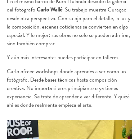
En el mismo barrio de Kura Hulanda descubrí la galería
Conferencias
del fotógrafo
. Su trabajo muestra Curaçao
Carlo Wallé
Cómo
llegar
desde otra perspectiva. Con su ojo para el detalle, la luz y
a
la composición, escenas cotidianas se convierten en algo
Curaçao
especial. Y lo mejor: sus obras no solo se pueden admirar,
Cómo
sino también comprar.
moverse
Cultura
Y aún más interesante: puedes participar en talleres.
isleña
Carlo ofrece workshops donde aprendes a ver como un
Imágenes
fotógrafo. Desde bases técnicas hasta composición
The
Blue
creativa. No importa si eres principiante o ya tienes
Wave
experiencia. Se trata de aprender a ver diferente. Y quizá
Blogs
ahí es donde realmente empieza el arte.
Más
recientes
Actividades
Actualizaciones