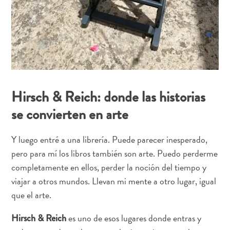
boho
a
restaurantes
con
arte:
mi
guía
Hirsch & Reich: donde las historias
creativa
de
se convierten en arte
Curaçao
Y luego entré a una librería. Puede parecer inesperado,
pero para mí los libros también son arte. Puedo perderme
completamente en ellos, perder la noción del tiempo y
viajar a otros mundos. Llevan mi mente a otro lugar, igual
que el arte.
es uno de esos lugares donde entras y
Hirsch & Reich