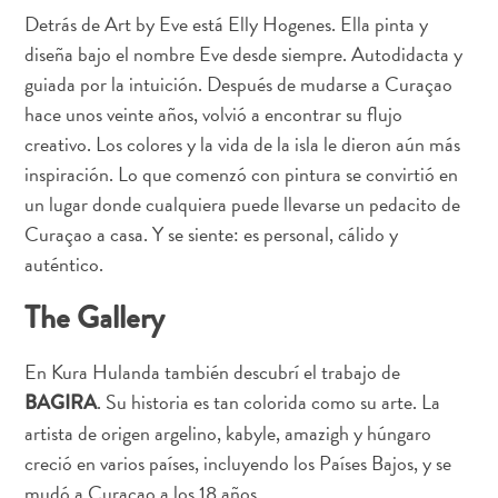
Detrás de Art by Eve está Elly Hogenes. Ella pinta y
diseña bajo el nombre Eve desde siempre. Autodidacta y
guiada por la intuición. Después de mudarse a Curaçao
hace unos veinte años, volvió a encontrar su flujo
creativo. Los colores y la vida de la isla le dieron aún más
inspiración. Lo que comenzó con pintura se convirtió en
un lugar donde cualquiera puede llevarse un pedacito de
Curaçao a casa. Y se siente: es personal, cálido y
auténtico.
The Gallery
En Kura Hulanda también descubrí el trabajo de
. Su historia es tan colorida como su arte. La
BAGIRA
artista de origen argelino, kabyle, amazigh y húngaro
Requisitos
creció en varios países, incluyendo los Países Bajos, y se
de
mudó a Curaçao a los 18 años.