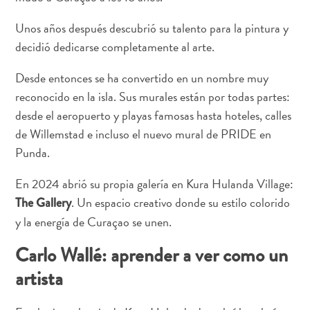
viaje
¿Por
Unos años después descubrió su talento para la pintura y
qué
decidió dedicarse completamente al arte.
Curazao?
De
Desde entonces se ha convertido en un nombre muy
Crucero
reconocido en la isla. Sus murales están por todas partes:
En
desde el aeropuerto y playas famosas hasta hoteles, calles
Curaçao
de Willemstad e incluso el nuevo mural de PRIDE en
Aplicaciones
Punda.
de
viaje
En 2024 abrió su propia galería en Kura Hulanda Village:
Itinerarios
. Un espacio creativo donde su estilo colorido
The Gallery
Eventos
y la energía de Curaçao se unen.
Romance
y
Carlo Wallé: aprender a ver como un
Bodas
artista
Reuniones
y