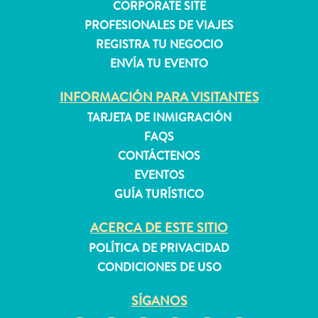
a
CORPORATE SITE
internet
PROFESIONALES DE VIAJES
y
REGISTRA TU NEGOCIO
servicio
ENVÍA TU EVENTO
de
celular
INFORMACIÓN PARA VISITANTES
Electricidad
TARJETA DE INMIGRACIÓN
Otros
FAQS
Bodas
CONTÁCTENOS
y
EVENTOS
Lunas
GUÍA TURÍSTICO
de
Miel
ACERCA DE ESTE SITIO
Tarjeta
POLÍTICA DE PRIVACIDAD
de
CONDICIONES DE USO
inmigración
E
SÍGANOS
S