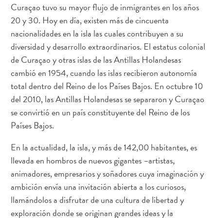
Servicios
Curaçao tuvo su mayor flujo de inmigrantes en los años
de
20 y 30. Hoy en día, existen más de cincuenta
taxi
nacionalidades en la isla las cuales contribuyen a su
Sitios
diversidad y desarrollo extraordinarios. El estatus colonial
de
de Curaçao y otras islas de las Antillas Holandesas
buceo
cambió en 1954, cuando las islas recibieron autonomía
y
total dentro del Reino de los Países Bajos. En octubre 10
snorkel
del 2010, las Antillas Holandesas se separaron y Curaçao
Spa
se convirtió en un país constituyente del Reino de los
y
Países Bajos.
bienestar
Vida
En la actualidad, la isla, y más de 142,00 habitantes, es
nocturna
llevada en hombros de nuevos gigantes –artistas,
y
animadores, empresarios y soñadores cuya imaginación y
entretenimiento
ambición envía una invitación abierta a los curiosos,
Zonas
llamándolos a disfrutar de una cultura de libertad y
Comerciales
exploración donde se originan grandes ideas y la
¿Dónde