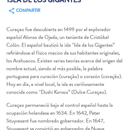
COMPARTIR
Curaçao fue descubierta en 1499 por el explorador
Actividades
español Alonso de Ojeda, un teniente de Cristóbal
acuáticas
Colón. El español bautizó la isla “Isla de los Gigantes”
Alquiler
refiriéndose al físico macizo de sus habitantes originales,
de
los Arahuacos. Existen varias teorías acerca del origen del
coches
Arte
nombre actual, siendo el más posible, la palabra
y
portuguesa para curación (curação) o corazón (coração).
Cultura
Hoy en día, a nivel local, la isla es cariñosamente
Aventuras
conocida como “Dushi Korsou” (Dulce Curaçao).
en
tierra
Curaçao permaneció bajo el control español hasta la
Comida
ocupación holandesa en 1634. En 1642, Peter
y
Stuyvesant fue nombrado gobernador. En 1647,
bebida
Stuyvesant se convirtió en gobernador de Nueva