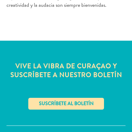
quedarse?
creatividad y la audacia son siempre bienvenidas.
VIVE LA VIBRA DE CURAÇAO Y
SUSCRÍBETE A NUESTRO BOLETÍN
✕