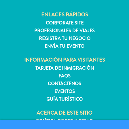
ENLACES RÁPIDOS
Apartamentos
CORPORATE SITE
Casas
PROFESIONALES DE VIAJES
de
REGISTRA TU NEGOCIO
vacaciones
ENVÍA TU EVENTO
Hoteles
y
INFORMACIÓN PARA VISITANTES
Resorts
TARJETA DE INMIGRACIÓN
Todo
FAQS
incluido
CONTÁCTENOS
Planifica
EVENTOS
tu
GUÍA TURÍSTICO
visita
ACERCA DE ESTE SITIO
POLÍTICA DE PRIVACIDAD
CONDICIONES DE USO