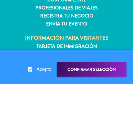
quedarse?
PROFESIONALES DE VIAJES
REGISTRA TU NEGOCIO
ENVÍA TU EVENTO
INFORMACIÓN PARA VISITANTES
TARJETA DE INMIGRACIÓN
FAQS
CONTÁCTENOS
CONFIRMAR SELECCIÓN
Acepto
EVENTOS
GUÍA TURÍSTICO
ACERCA DE ESTE SITIO
ENLACE DE COMPARTIR
COMPARTIR EN
POLÍTICA DE PRIVACIDAD
CONDICIONES DE USO
WHATSAPP
SÍGANOS
FACEBOOK