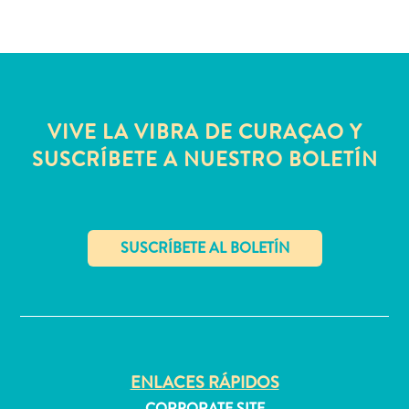
Servicios
de
taxi
Sitios
de
buceo
VIVE LA VIBRA DE CURAÇAO Y
y
SUSCRÍBETE A NUESTRO BOLETÍN
snorkel
Spa
y
bienestar
Vida
nocturna
✕
y
entretenimiento
Zonas
Comerciales
ENLACES RÁPIDOS
¿Dónde
CORPORATE SITE