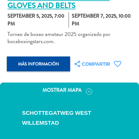
GLOVES AND BELTS
SEPTEMBER 5, 2025, 7:00
SEPTEMBER 7, 2025, 10:00
PM
PM
Actividades
Torneo de boxeo amateur 2025 organizado por
bocaboxingstars.com.
acuáticas
Alquiler
de
coches
MÁS INFORMACIÓN
COMPARTIR
Arte
y
Cultura
MOSTRAR MAPA
Aventuras
en
tierra
SCHOTTEGATWEG WEST
Comida
WILLEMSTAD
y
bebida