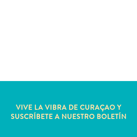
Servicios
de
taxi
Sitios
de
buceo
y
snorkel
Spa
y
bienestar
Vida
nocturna
y
VIVE LA VIBRA DE CURAÇAO Y
entretenimiento
SUSCRÍBETE A NUESTRO BOLETÍN
Zonas
Comerciales
¿Dónde