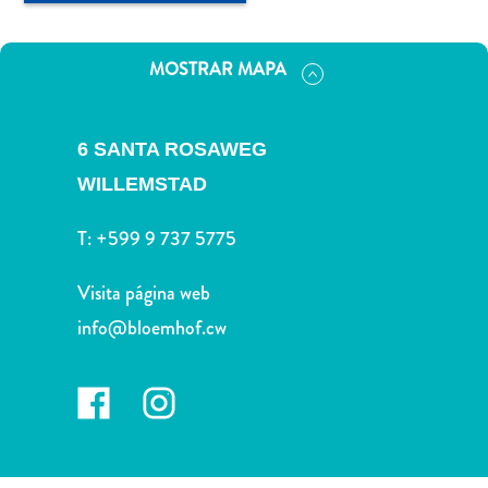
Deportes
y
golf
MOSTRAR MAPA
Excursiones
Monumentos
y
6 SANTA ROSAWEG
lugares
WILLEMSTAD
de
interés
T:
+599 9 737 5775
Museos
Naturaleza
Visita página web
y
info@bloemhof.cw
parques
Operadores
de
buceo
otro
Playas