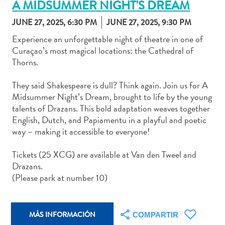
A MIDSUMMER NIGHT'S DREAM
JUNE 27, 2025, 6:30 PM
JUNE 27, 2025, 9:30 PM
Experience an unforgettable night of theatre in one of
Curaçao’s most magical locations: the Cathedral of
Actividades
Thorns.
acuáticas
Alquiler
They said Shakespeare is dull? Think again. Join us for A
de
Midsummer Night’s Dream, brought to life by the young
coches
talents of Drazans. This bold adaptation weaves together
Arte
English, Dutch, and Papiamentu in a playful and poetic
y
way – making it accessible to everyone!
Cultura
Tickets (25 XCG) are available at Van den Tweel and
Aventuras
Drazans.
en
(Please park at number 10)
tierra
Comida
y
MÁS INFORMACIÓN
COMPARTIR
bebida