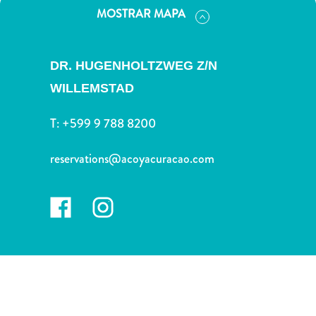
Deportes
MOSTRAR MAPA
y
golf
Excursiones
DR. HUGENHOLTZWEG Z/N
Monumentos
WILLEMSTAD
y
lugares
T:
+599 9 788 8200
de
interés
reservations@acoyacuracao.com
Museos
Naturaleza
y
parques
Operadores
de
buceo
otro
Playas