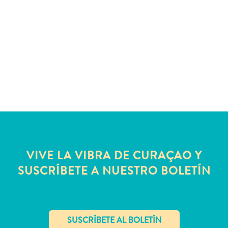
Servicios
de
taxi
Sitios
de
buceo
y
snorkel
Spa
y
bienestar
Vida
VIVE LA VIBRA DE CURAÇAO Y
nocturna
SUSCRÍBETE A NUESTRO BOLETÍN
y
entretenimiento
Zonas
Comerciales
¿Dónde