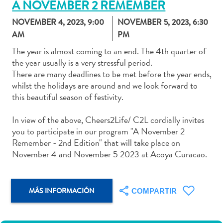
A NOVEMBER 2 REMEMBER
NOVEMBER 4, 2023
,
9:00
NOVEMBER 5, 2023
,
6:30
AM
PM
The year is almost coming to an end. The 4th quarter of
Actividades
the year usually is a very stressful period.
acuáticas
There are many deadlines to be met before the year ends,
Alquiler
whilst the holidays are around and we look forward to
de
this beautiful season of festivity.
coches
Arte
In view of the above, Cheers2Life/ C2L cordially invites
y
you to participate in our program "A November 2
Cultura
Remember - 2nd Edition" that will take place on
Aventuras
November 4 and November 5 2023 at Acoya Curacao.
en
tierra
Comida
MÁS INFORMACIÓN
COMPARTIR
y
bebida