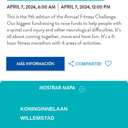
APRIL 7, 2024, 6:00 AM
APRIL 7, 2024, 12:00 PM
This is the 9th edition of the Annual Fitness Challenge.
Our biggest fundraising to raise funds to help people with
a spinal cord injury and other neurological difficulties. It’s
Actividades
all about coming together, move and have fun. It’s a 6-
acuáticas
hour fitness marathon with 4 areas of activities.
Alquiler
de
coches
MÁS INFORMACIÓN
COMPARTIR
Arte
y
Cultura
Aventuras
MOSTRAR MAPA
en
tierra
Comida
KONINGINNELAAN
y
WILLEMSTAD
bebida