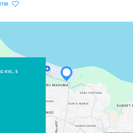
TIR
WHATSAPP
G KVL. 5
FACEBOOK
X
COPIAR ENLACE
CORREO ELECTRÓNICO
COPIAR ENLACE