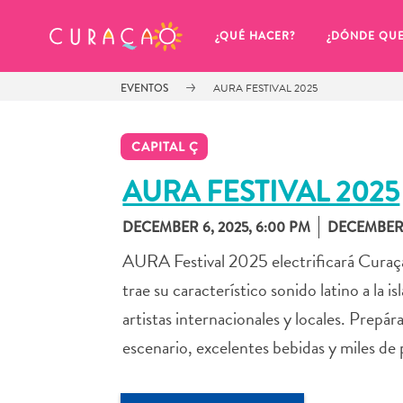
MIS FAVORITOS
¿QUÉ HACER?
¿DÓNDE QU
EVENTOS
AURA FESTIVAL 2025
CAPITAL Ç
AURA FESTIVAL 2025
DECEMBER 6, 2025, 6:00 PM
DECEMBER 6
Parece que no has guardado 
ningún lugar favorito aún.
AURA Festival 2025 electrificará Curaça
trae su característico sonido latino a la
artistas internacionales y locales. Prepár
escenario, excelentes bebidas y miles de 
Cuando quiera guardar algo para más tarde, asegúrese 