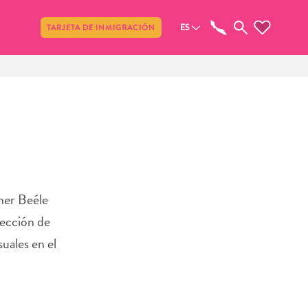
Compartir
ES
TARJETA DE INMIGRACIÓN
ner Beéle
lección de
suales en el