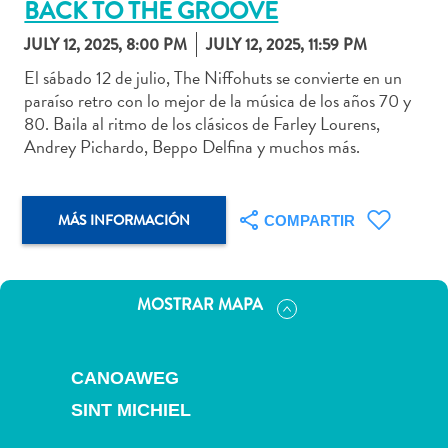
BACK TO THE GROOVE
JULY 12, 2025, 8:00 PM
JULY 12, 2025, 11:59 PM
El sábado 12 de julio, The Niffohuts se convierte en un
paraíso retro con lo mejor de la música de los años 70 y
Actividades
80. Baila al ritmo de los clásicos de Farley Lourens,
acuáticas
Andrey Pichardo, Beppo Delfina y muchos más.
Alquiler
de
coches
MÁS INFORMACIÓN
COMPARTIR
Arte
y
Cultura
MOSTRAR MAPA
Aventuras
en
tierra
CANOAWEG
Comida
y
SINT MICHIEL
bebida