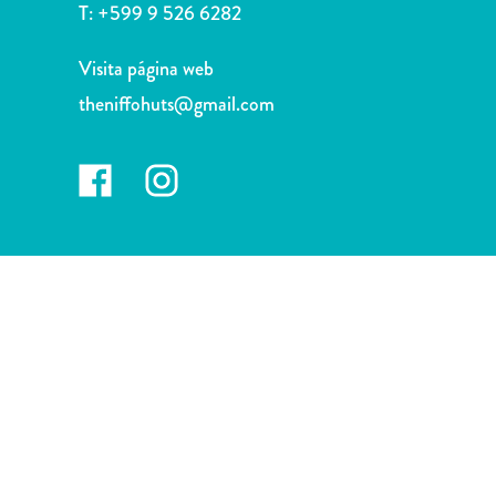
Deportes
T:
+599 9 526 6282
y
golf
Visita página web
Excursiones
theniffohuts@gmail.com
Monumentos
y
lugares
de
interés
Museos
Naturaleza
y
parques
Operadores
de
buceo
otro
Playas