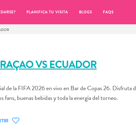
EDARSE?
PLANIFICA TU VISITA
BLOGS
FAQS
UADOR
CURAÇAO VS ECUADOR
ial de la FIFA 2026 en vivo en Bar de Copas 26. Disfruta 
s fans, buenas bebidas y toda la energía del torneo.
TIR
de hacer clic en el