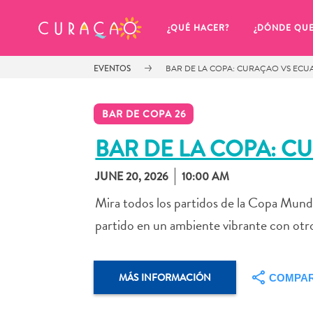
MIS FAVORITOS
¿QUÉ HACER?
¿DÓNDE QU
EVENTOS
BAR DE LA COPA: CURAÇAO VS EC
BAR DE COPA 26
BAR DE LA COPA: 
JUNE 20, 2026
10:00 AM
Parece que no has guardado 
ningún lugar favorito aún.
Mira todos los partidos de la Copa Mund
partido en un ambiente vibrante con otro
MÁS INFORMACIÓN
COMPAR
Cuando quiera guardar algo para más tarde, asegúrese 