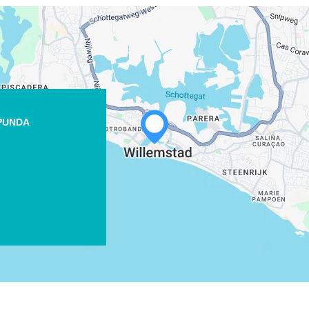
 PUNDA
WHATSAPP
FACEBOOK
X
COPIAR ENLACE
CORREO ELECTRÓNICO
COPIAR ENLACE