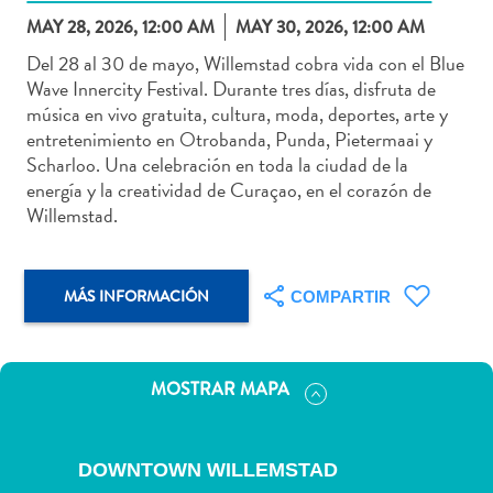
MAY 28, 2026, 12:00 AM
MAY 30, 2026, 12:00 AM
Del 28 al 30 de mayo, Willemstad cobra vida con el Blue
Wave Innercity Festival. Durante tres días, disfruta de
música en vivo gratuita, cultura, moda, deportes, arte y
Actividades
entretenimiento en Otrobanda, Punda, Pietermaai y
acuáticas
Scharloo. Una celebración en toda la ciudad de la
Alquiler
energía y la creatividad de Curaçao, en el corazón de
de
Willemstad.
coches
Arte
y
MÁS INFORMACIÓN
COMPARTIR
Cultura
Aventuras
en
MOSTRAR MAPA
tierra
Comida
y
DOWNTOWN WILLEMSTAD
bebida