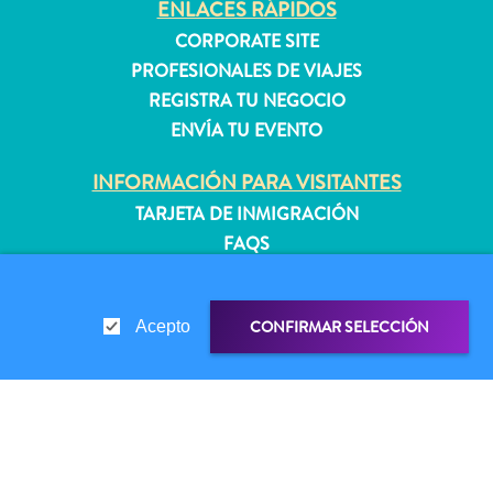
ENLACES RÁPIDOS
quedarse?
CORPORATE SITE
PROFESIONALES DE VIAJES
REGISTRA TU NEGOCIO
ENVÍA TU EVENTO
INFORMACIÓN PARA VISITANTES
TARJETA DE INMIGRACIÓN
FAQS
CONTÁCTENOS
EVENTOS
CONFIRMAR SELECCIÓN
Acepto
GUÍA TURÍSTICO
ACERCA DE ESTE SITIO
POLÍTICA DE PRIVACIDAD
ENLACE DE COMPARTIR
COMPARTIR EN
CONDICIONES DE USO