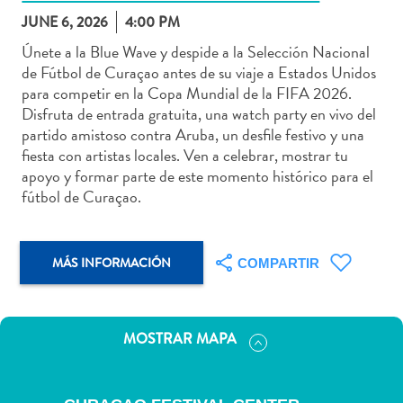
JUNE 6, 2026
4:00 PM
Únete a la Blue Wave y despide a la Selección Nacional
de Fútbol de Curaçao antes de su viaje a Estados Unidos
para competir en la Copa Mundial de la FIFA 2026.
Actividades
Disfruta de entrada gratuita, una watch party en vivo del
acuáticas
partido amistoso contra Aruba, un desfile festivo y una
Alquiler
fiesta con artistas locales. Ven a celebrar, mostrar tu
de
apoyo y formar parte de este momento histórico para el
coches
fútbol de Curaçao.
Arte
y
Cultura
MÁS INFORMACIÓN
COMPARTIR
Aventuras
en
tierra
MOSTRAR MAPA
Comida
y
bebida