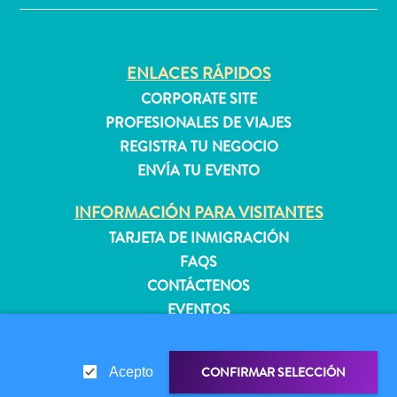
quedarse?
ENLACES RÁPIDOS
CORPORATE SITE
PROFESIONALES DE VIAJES
REGISTRA TU NEGOCIO
ENVÍA TU EVENTO
INFORMACIÓN PARA VISITANTES
TARJETA DE INMIGRACIÓN
FAQS
CONTÁCTENOS
EVENTOS
GUÍA TURÍSTICO
CONFIRMAR SELECCIÓN
Acepto
ACERCA DE ESTE SITIO