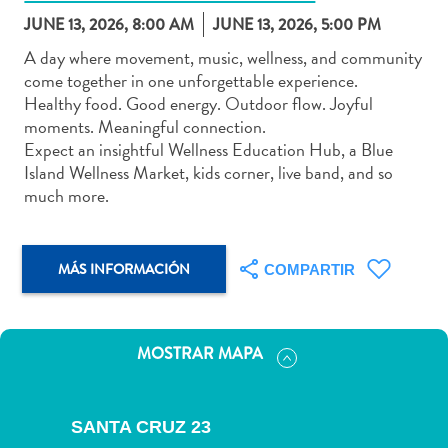
JUNE 13, 2026, 8:00 AM
JUNE 13, 2026, 5:00 PM
A day where movement, music, wellness, and community
come together in one unforgettable experience.
Healthy food. Good energy. Outdoor flow. Joyful
Actividades
moments. Meaningful connection.
acuáticas
Expect an insightful Wellness Education Hub, a Blue
Alquiler
Island Wellness Market, kids corner, live band, and so
de
much more.
coches
Arte
y
MÁS INFORMACIÓN
COMPARTIR
Cultura
Aventuras
en
MOSTRAR MAPA
tierra
Comida
y
SANTA CRUZ 23
bebida