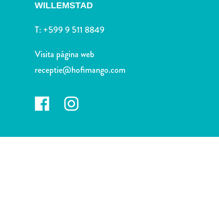
Deportes
WILLEMSTAD
y
golf
T:
+599 9 511 8849
Excursiones
Monumentos
Visita página web
y
receptie@hofimango.com
lugares
de
interés
Museos
Naturaleza
y
parques
Operadores
de
buceo
otro
Playas