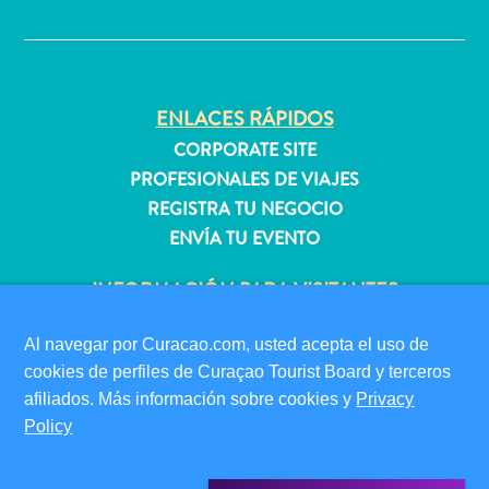
✕
quedarse?
ENLACES RÁPIDOS
CORPORATE SITE
PROFESIONALES DE VIAJES
REGISTRA TU NEGOCIO
ENVÍA TU EVENTO
INFORMACIÓN PARA VISITANTES
TARJETA DE INMIGRACIÓN
Al navegar por Curacao.com, usted acepta el uso de
FAQS
cookies de perfiles de Curaçao Tourist Board y terceros
CONTÁCTENOS
afiliados. Más información sobre cookies y
Privacy
EVENTOS
Policy
GUÍA TURÍSTICO