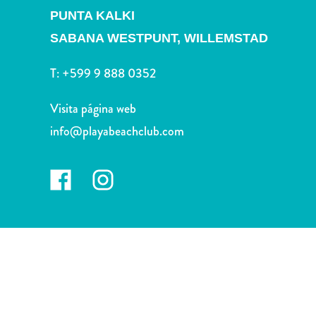
Deportes
PUNTA KALKI
y
SABANA WESTPUNT,
WILLEMSTAD
golf
Excursiones
T:
+599 9 888 0352
Monumentos
y
Visita página web
lugares
de
info@playabeachclub.com
interés
Museos
Naturaleza
y
parques
Operadores
de
buceo
otro
Playas