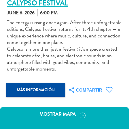
CALYPSO FESTIVAL
JUNE 6, 2026
6:00 PM
The energy is rising once again. After three unforgettable
editions, Calypso Festival returns for its 4th chapter — a
Actividades
unique experience where music, culture, and connection
acuáticas
come together in one place.
Alquiler
Calypso is more than just a festival: it’s a space created
de
to celebrate afro, house, and electronic sounds in an
coches
atmosphere filled with good vibes, community, and
Arte
unforgettable moments.
y
Cultura
Aventuras
MÁS INFORMACIÓN
COMPARTIR
en
tierra
Comida
MOSTRAR MAPA
y
bebida