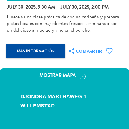
JULY 30, 2025, 9:30 AM
JULY 30, 2025, 2:00 PM
Únete a una clase práctica de cocina caribeña y prepara
platos locales con ingredientes frescos, terminando con
un delicioso almuerzo y vino en el porche.
Actividades
acuáticas
Alquiler
MÁS INFORMACIÓN
COMPARTIR
de
coches
Arte
y
MOSTRAR MAPA
Cultura
Aventuras
en
DJONORA MARTHAWEG 1
tierra
WILLEMSTAD
Comida
y
bebida