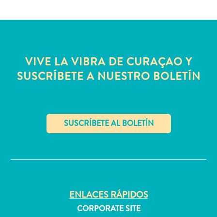
Servicios
de
taxi
Sitios
de
VIVE LA VIBRA DE CURAÇAO Y
buceo
SUSCRÍBETE A NUESTRO BOLETÍN
y
snorkel
Spa
y
bienestar
Vida
✕
nocturna
y
entretenimiento
Zonas
ENLACES RÁPIDOS
Comerciales
CORPORATE SITE
¿Dónde