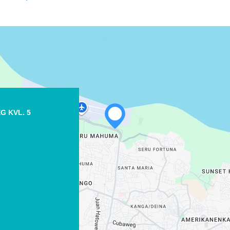
G KVL. 5
WHATSAPP
FACEBOOK
X
COPIAR ENLACE
CORREO ELECTRÓNICO
COPIAR ENLACE