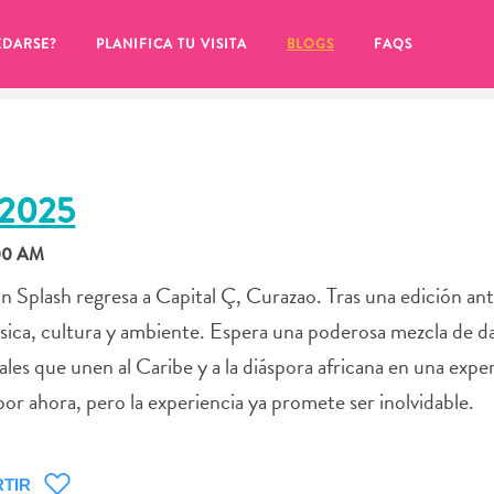
EDARSE?
PLANIFICA TU VISITA
BLOGS
FAQS
2025
:00 AM
 Splash regresa a Capital Ç, Curazao. Tras una edición ant
sica, cultura y ambiente. Espera una poderosa mezcla de d
ales que unen al Caribe y a la diáspora africana en una expe
 por ahora, pero la experiencia ya promete ser inolvidable.
de hacer clic en el
TIR