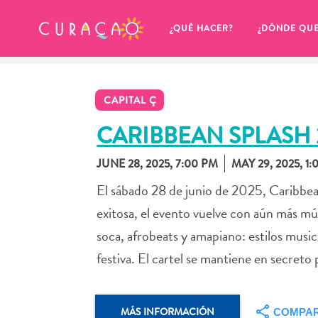
MIS FAVORITOS
¿QUÉ HACER?
¿DÓNDE QU
CAPITAL Ç
CARIBBEAN SPLASH 
JUNE 28, 2025, 7:00 PM
MAY 29, 2025, 1
Parece que no has guardado 
El sábado 28 de junio de 2025, Caribbean
ningún lugar favorito aún.
exitosa, el evento vuelve con aún más mú
soca, afrobeats y amapiano: estilos music
festiva. El cartel se mantiene en secreto
Cuando quiera guardar algo para más tarde, asegúrese 
MÁS INFORMACIÓN
COMPAR