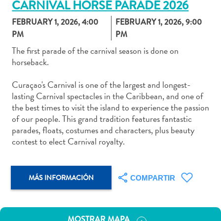
CARNIVAL HORSE PARADE 2026
FEBRUARY 1, 2026, 4:00
FEBRUARY 1, 2026, 9:00
PM
PM
The first parade of the carnival season is done on
Actividades
horseback.
acuáticas
Alquiler
Curaçao's Carnival is one of the largest and longest-
de
lasting Carnival spectacles in the Caribbean, and one of
coches
the best times to visit the island to experience the passion
Arte
of our people. This grand tradition features fantastic
y
parades, floats, costumes and characters, plus beauty
Cultura
contest to elect Carnival royalty.
Aventuras
en
tierra
MÁS INFORMACIÓN
COMPARTIR
Comida
y
bebida
MOSTRAR MAPA