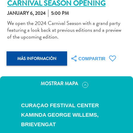
CARNIVAL SEASON OPENING
JANUARY 6, 2024
5:00 PM
We open the 2024 Carnival Season with a grand party
featuring a look back at previous editions and a preview
Actividades
of the upcoming edition.
acuáticas
Alquiler
de
MÁS INFORMACIÓN
COMPARTIR
coches
Arte
y
Cultura
MOSTRAR MAPA
Aventuras
en
tierra
CURAÇAO FESTIVAL CENTER
Comida
KAMINDA GEORGE WILLEMS,
y
BRIEVENGAT
bebida