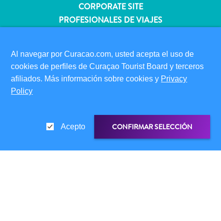
quedarse?
CORPORATE SITE
PROFESIONALES DE VIAJES
REGISTRA TU NEGOCIO
ENVÍA TU EVENTO
Al navegar por Curacao.com, usted acepta el uso de
cookies de perfiles de Curaçao Tourist Board y terceros
INFORMACIÓN PARA VISITANTES
afiliados. Más información sobre cookies y
Privacy
TARJETA DE INMIGRACIÓN
Policy
FAQS
CONTÁCTENOS
EVENTOS
CONFIRMAR SELECCIÓN
Acepto
GUÍA TURÍSTICO
ACERCA DE ESTE SITIO
POLÍTICA DE PRIVACIDAD
ENLACE DE COMPARTIR
COMPARTIR EN
CONDICIONES DE USO
WHATSAPP
SÍGANOS