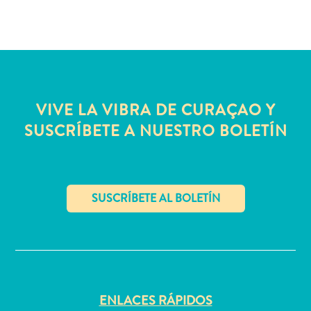
Servicios
de
taxi
Sitios
de
buceo
VIVE LA VIBRA DE CURAÇAO Y
y
SUSCRÍBETE A NUESTRO BOLETÍN
snorkel
Spa
y
bienestar
Vida
nocturna
✕
y
entretenimiento
Zonas
Comerciales
ENLACES RÁPIDOS
¿Dónde