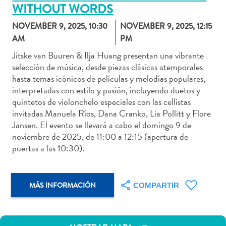
WITHOUT WORDS
NOVEMBER 9, 2025, 10:30
NOVEMBER 9, 2025, 12:15
AM
PM
Actividades
Jitske van Buuren & Ilja Huang presentan una vibrante
selección de música, desde piezas clásicas atemporales
acuáticas
hasta temas icónicos de películas y melodías populares,
Alquiler
interpretadas con estilo y pasión, incluyendo duetos y
de
quintetos de violonchelo especiales con las cellistas
coches
invitadas Manuela Ríos, Dana Cranko, Lia Pollitt y Flore
Arte
Jansen. El evento se llevará a cabo el domingo 9 de
y
noviembre de 2025, de 11:00 a 12:15 (apertura de
Cultura
puertas a las 10:30).
Aventuras
en
tierra
MÁS INFORMACIÓN
COMPARTIR
Comida
y
bebida