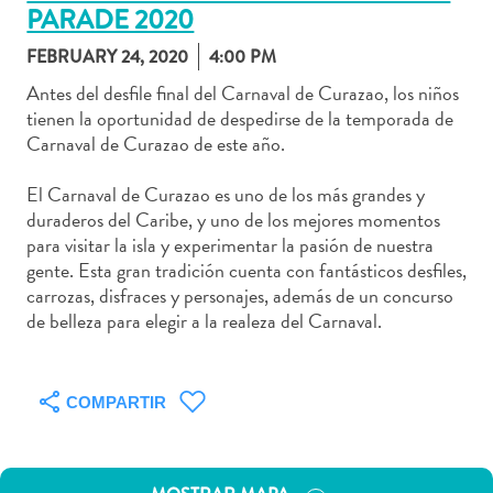
PARADE 2020
FEBRUARY 24, 2020
4:00 PM
Antes del desfile final del Carnaval de Curazao, los niños
tienen la oportunidad de despedirse de la temporada de
Actividades
Carnaval de Curazao de este año.
acuáticas
Alquiler
El Carnaval de Curazao es uno de los más grandes y
de
duraderos del Caribe, y uno de los mejores momentos
coches
para visitar la isla y experimentar la pasión de nuestra
Arte
gente. Esta gran tradición cuenta con fantásticos desfiles,
y
carrozas, disfraces y personajes, además de un concurso
Cultura
de belleza para elegir a la realeza del Carnaval.
Aventuras
en
tierra
COMPARTIR
Comida
y
bebida