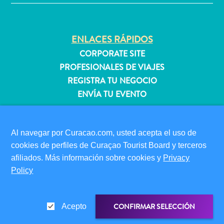
quedarse?
ENLACES RÁPIDOS
CORPORATE SITE
PROFESIONALES DE VIAJES
REGISTRA TU NEGOCIO
ENVÍA TU EVENTO
INFORMACIÓN PARA VISITANTES
TARJETA DE INMIGRACIÓN
Al navegar por Curacao.com, usted acepta el uso de
FAQS
cookies de perfiles de Curaçao Tourist Board y terceros
CONTÁCTENOS
afiliados. Más información sobre cookies y
Privacy
Policy
EVENTOS
GUÍA TURÍSTICO
CONFIRMAR SELECCIÓN
Acepto
ACERCA DE ESTE SITIO