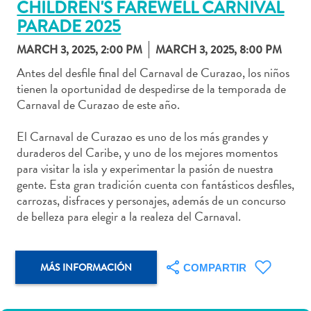
CHILDREN'S FAREWELL CARNIVAL
PARADE 2025
MARCH 3, 2025, 2:00 PM
MARCH 3, 2025, 8:00 PM
Antes del desfile final del Carnaval de Curazao, los niños
Actividades
tienen la oportunidad de despedirse de la temporada de
acuáticas
Carnaval de Curazao de este año.
Alquiler
de
El Carnaval de Curazao es uno de los más grandes y
coches
duraderos del Caribe, y uno de los mejores momentos
Arte
para visitar la isla y experimentar la pasión de nuestra
y
gente. Esta gran tradición cuenta con fantásticos desfiles,
Cultura
carrozas, disfraces y personajes, además de un concurso
Aventuras
de belleza para elegir a la realeza del Carnaval.
en
tierra
Comida
MÁS INFORMACIÓN
COMPARTIR
y
bebida