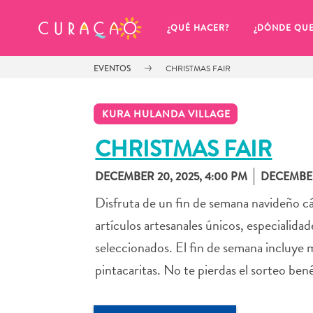
MIS FAVORITOS
¿QUÉ HACER?
¿DÓNDE QU
EVENTOS
CHRISTMAS FAIR
KURA HULANDA VILLAGE
CHRISTMAS FAIR
DECEMBER 20, 2025, 4:00 PM
DECEMBER
Parece que no has guardado 
ningún lugar favorito aún.
Disfruta de un fin de semana navideño cál
artículos artesanales únicos, especialid
seleccionados. El fin de semana incluye m
pintacaritas. No te pierdas el sorteo be
Cuando quiera guardar algo para más tarde, asegúrese 