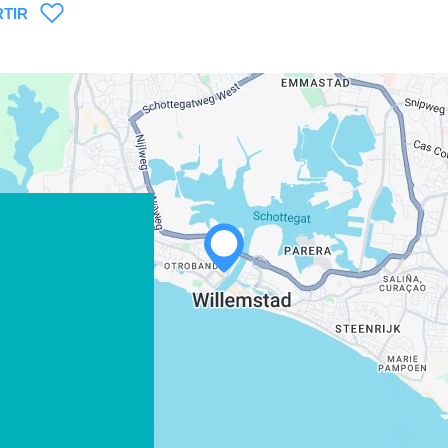
TIR
WHATSAPP
FACEBOOK
X
COPIAR ENLACE
CORREO ELECTRÓNICO
COPIAR ENLACE