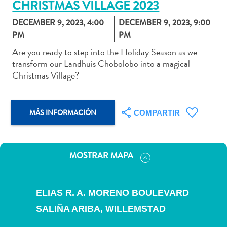
CHRISTMAS VILLAGE 2023
DECEMBER 9, 2023, 4:00
DECEMBER 9, 2023, 9:00
PM
PM
Are you ready to step into the Holiday Season as we
Actividades
transform our Landhuis Chobolobo into a magical
acuáticas
Christmas Village?
Alquiler
de
coches
MÁS INFORMACIÓN
COMPARTIR
Arte
y
Cultura
Aventuras
MOSTRAR MAPA
en
tierra
Comida
ELIAS R. A. MORENO BOULEVARD
y
SALIÑA ARIBA,
WILLEMSTAD
bebida