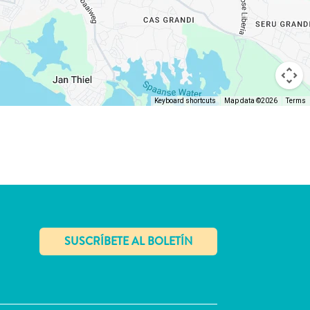
Keyboard shortcuts
Map data ©2026
Terms
✕