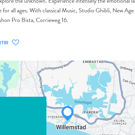
 explore the unknown. Experience intensely the emotional la
e for all ages. With classical Music, Studio Ghibli, New Ag
shon Pro Bista, Corrieweg 16.
TIR
WHATSAPP
FACEBOOK
X
COPIAR ENLACE