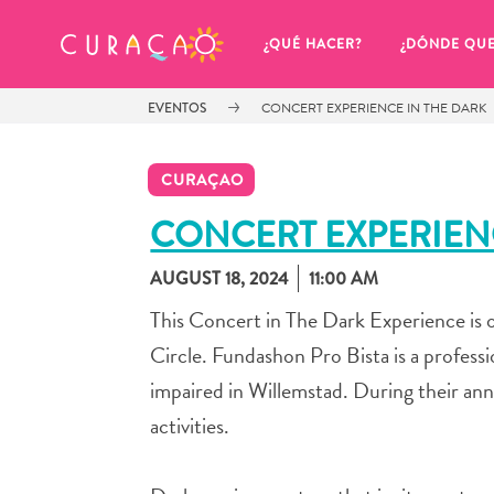
MIS FAVORITOS
¿QUÉ HACER?
¿DÓNDE QU
EVENTOS
CONCERT EXPERIENCE IN THE DARK
CURAÇAO
CONCERT EXPERIEN
AUGUST 18, 2024
11:00 AM
Parece que no has guardado 
ningún lugar favorito aún.
This Concert in The Dark Experience is 
Circle. Fundashon Pro Bista is a professi
impaired in Willemstad. During their annu
activities.
Cuando quiera guardar algo para más tarde, asegúrese 