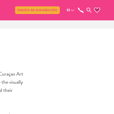
Compartir
ES
TARJETA DE INMIGRACIÓN
 Curaçao Art
 the visually
d their