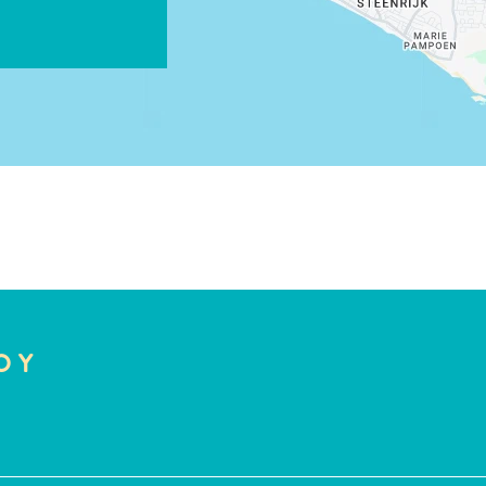
CORREO ELECTRÓNICO
COPIAR ENLACE
O Y