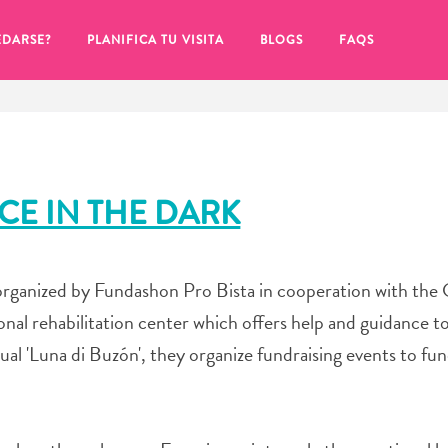
EDARSE?
PLANIFICA TU VISITA
BLOGS
FAQS
CE IN THE DARK
organized by Fundashon Pro Bista in cooperation with the
onal rehabilitation center which offers help and guidance to
al 'Luna di Buzón', they organize fundraising events to fun
de hacer clic en el