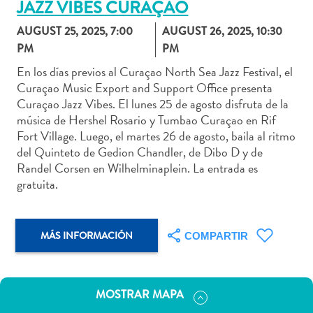
JAZZ VIBES CURAÇAO
AUGUST 25, 2025, 7:00
AUGUST 26, 2025, 10:30
PM
PM
En los días previos al Curaçao North Sea Jazz Festival, el
Actividades
Curaçao Music Export and Support Office presenta
acuáticas
Curaçao Jazz Vibes. El lunes 25 de agosto disfruta de la
Alquiler
música de Hershel Rosario y Tumbao Curaçao en Rif
de
Fort Village. Luego, el martes 26 de agosto, baila al ritmo
coches
del Quinteto de Gedion Chandler, de Dibo D y de
Arte
Randel Corsen en Wilhelminaplein. La entrada es
y
gratuita.
Cultura
Aventuras
en
MÁS INFORMACIÓN
COMPARTIR
tierra
Comida
y
MOSTRAR MAPA
bebida