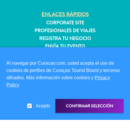
quedarse?
ENLACES RÁPIDOS
CORPORATE SITE
PROFESIONALES DE VIAJES
REGISTRA TU NEGOCIO
ENVÍA TU EVENTO
INFORMACIÓN PARA VISITANTES
Al navegar por Curacao.com, usted acepta el uso de
TARJETA DE INMIGRACIÓN
cookies de perfiles de Curaçao Tourist Board y terceros
FAQS
afiliados. Más información sobre cookies y
Privacy
CONTÁCTENOS
Policy
EVENTOS
GUÍA TURÍSTICO
CONFIRMAR SELECCIÓN
Acepto
ACERCA DE ESTE SITIO
POLÍTICA DE PRIVACIDAD
CONDICIONES DE USO