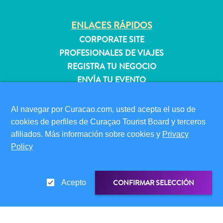
quedarse?
ENLACES RÁPIDOS
CORPORATE SITE
PROFESIONALES DE VIAJES
REGISTRA TU NEGOCIO
ENVÍA TU EVENTO
INFORMACIÓN PARA VISITANTES
Al navegar por Curacao.com, usted acepta el uso de
TARJETA DE INMIGRACIÓN
cookies de perfiles de Curaçao Tourist Board y terceros
FAQS
afiliados. Más información sobre cookies y
Privacy
CONTÁCTENOS
Policy
EVENTOS
GUÍA TURÍSTICO
CONFIRMAR SELECCIÓN
Acepto
ACERCA DE ESTE SITIO
POLÍTICA DE PRIVACIDAD
CONDICIONES DE USO