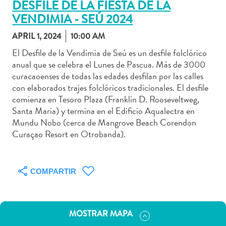
DESFILE DE LA FIESTA DE LA
VENDIMIA - SEÚ 2024
APRIL 1, 2024
10:00 AM
El Desfile de la Vendimia de Seú es un desfile folclórico
Actividades
anual que se celebra el Lunes de Pascua. Más de 3000
acuáticas
curacaoenses de todas las edades desfilan por las calles
Alquiler
con elaborados trajes folclóricos tradicionales. El desfile
de
comienza en Tesoro Plaza (Franklin D. Rooseveltweg,
coches
Santa Maria) y termina en el Edificio Aqualectra en
Arte
Mundu Nobo (cerca de Mangrove Beach Corendon
y
Curaçao Resort en Otrobanda).
Cultura
Aventuras
en
COMPARTIR
tierra
Comida
y
MOSTRAR MAPA
bebida