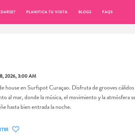
EDARSE?
PLANIFICA TU VISITA
BLOGS
FAQS
, 2026, 3:00 AM
de house en Surfspot Curaçao. Disfruta de grooves cálidos
o al mar, donde la música, el movimiento y la atmósfera s
ñe hasta bien entrada la noche.
de hacer clic en el
TIR