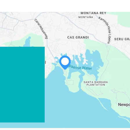
WHATSAPP
FACEBOOK
X
COPIAR ENLACE
CORREO ELECTRÓNICO
COPIAR ENLACE