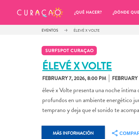
MIS FAVORITOS
¿QUÉ HACER?
¿DÓNDE QU
EVENTOS
ÉLEVÉ X VOLTE
SURFSPOT CURAÇAO
ÉLEVÉ X VOLTE
FEBRUARY 7, 2026, 8:00 PM
FEBRUARY 8
Parece que no has guardado 
ningún lugar favorito aún.
élevé x Volte presenta una noche íntima 
profundos en un ambiente energético junt
temprano y deja que el sonido te acompa
Cuando quiera guardar algo para más tarde, asegúrese 
MÁS INFORMACIÓN
COMPAR