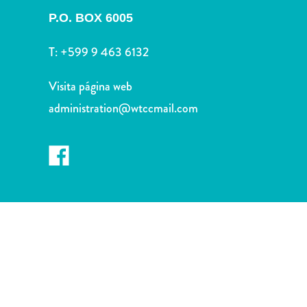
Deportes
P.O. BOX 6005
y
golf
T:
+599 9 463 6132
Excursiones
Monumentos
Visita página web
y
administration@wtccmail.com
lugares
de
interés
Museos
Naturaleza
y
parques
Operadores
de
buceo
otro
Playas