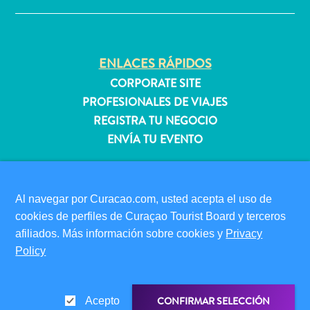
quedarse?
ENLACES RÁPIDOS
CORPORATE SITE
PROFESIONALES DE VIAJES
REGISTRA TU NEGOCIO
ENVÍA TU EVENTO
INFORMACIÓN PARA VISITANTES
TARJETA DE INMIGRACIÓN
Al navegar por Curacao.com, usted acepta el uso de
FAQS
cookies de perfiles de Curaçao Tourist Board y terceros
CONTÁCTENOS
afiliados. Más información sobre cookies y
Privacy
EVENTOS
Policy
GUÍA TURÍSTICO
ACERCA DE ESTE SITIO
CONFIRMAR SELECCIÓN
Acepto