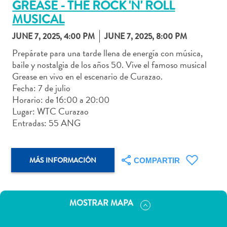
GREASE - THE ROCK 'N' ROLL
MUSICAL
JUNE 7, 2025, 4:00 PM
JUNE 7, 2025, 8:00 PM
Prepárate para una tarde llena de energía con música,
Actividades
baile y nostalgia de los años 50. Vive el famoso musical
acuáticas
Grease en vivo en el escenario de Curazao.
Alquiler
Fecha: 7 de julio
de
Horario: de 16:00 a 20:00
coches
Lugar: WTC Curazao
Arte
Entradas: 55 ANG
y
Cultura
Aventuras
MÁS INFORMACIÓN
COMPARTIR
en
tierra
Comida
MOSTRAR MAPA
y
bebida