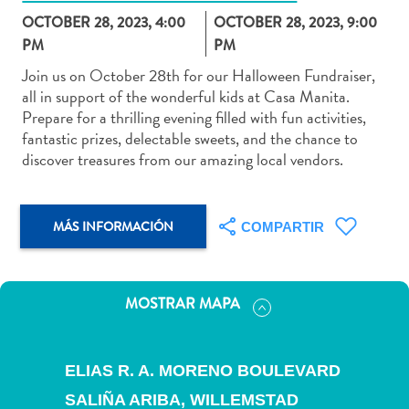
OCTOBER 28, 2023, 4:00
OCTOBER 28, 2023, 9:00
PM
PM
Join us on October 28th for our Halloween Fundraiser,
all in support of the wonderful kids at Casa Manita.
Actividades
Prepare for a thrilling evening filled with fun activities,
acuáticas
fantastic prizes, delectable sweets, and the chance to
Alquiler
discover treasures from our amazing local vendors.
de
coches
Arte
MÁS INFORMACIÓN
COMPARTIR
y
Cultura
Aventuras
en
MOSTRAR MAPA
tierra
Comida
y
ELIAS R. A. MORENO BOULEVARD
bebida
SALIÑA ARIBA,
WILLEMSTAD