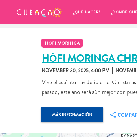
MIS FAVORITOS
¿QUÉ HACER?
¿DÓNDE QU
HOFI MORINGA
HÒFI MORINGA CHR
NOVEMBER 30, 2025, 4:00 PM
NOVEMBER
Parece que no has guardado 
Vive el espíritu navideño en el Christm
ningún lugar favorito aún.
pasado, este año será aún mejor con pues
MÁS INFORMACIÓN
COMPAR
Cuando quiera guardar algo para más tarde, asegúrese 