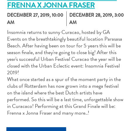
FRENNA X JONNA FRASER
DECEMBER 27, 2019, 10:00
DECEMBER 28, 2019, 3:00
AM
AM
Actividades
Insomnia returns to sunny Curacao, hosted by GA
Events on the breathtakingly beautiful location Parasasa
acuáticas
Beach. After having been on tour for 5 years this will be
Alquiler
season finale, and they're going to close big! After this
de
year's successful Urban Festival Curacao the year will be
coches
closed with the Urban Eclectic event: Insomnia Festival
Arte
2019!
y
What once started as a spur of the moment party in the
Cultura
clubs of Rotterdam has now grown into a mega festival
Aventuras
on the island where the best Dutch artists have
en
performed. So this will be a last time, unforgettable show
tierra
in Curacaco! Performing at this Grand Finale will be:
Comida
Frenna x Jonna Fraser and many more..!
y
bebida