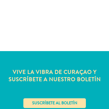
Servicios
de
taxi
Sitios
de
buceo
y
snorkel
Spa
y
bienestar
Vida
VIVE LA VIBRA DE CURAÇAO Y
nocturna
SUSCRÍBETE A NUESTRO BOLETÍN
y
entretenimiento
Zonas
Comerciales
¿Dónde